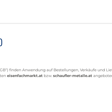
)
B“) finden Anwendung auf Bestellungen, Verkäufe und Lief
eisenfachmarkt.at
schaufler-metalle.at
iten
bzw.
angeboten