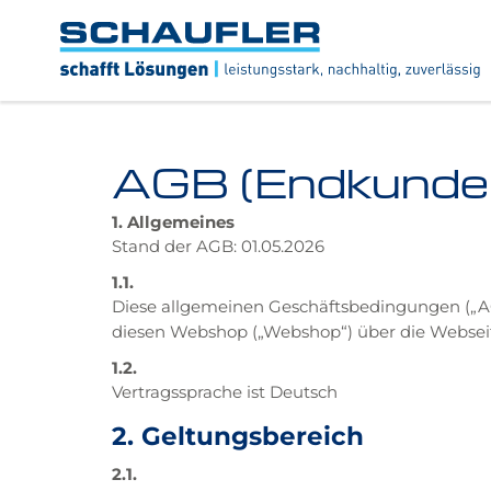
Zum
Zur
Zur
Seitenbereiche:
Inhalt
Hauptnavigation
Footernavigation
Logo
Schaufler
verlinkt
zur
Startseite
AGB (Endkunde
1. Allgemeines
Stand der AGB: 01.05.2026
1.1.
Diese allgemeinen Geschäftsbedingungen („AG
diesen Webshop („Webshop“) über die Webse
1.2.
Vertragssprache ist Deutsch
2. Geltungsbereich
2.1.