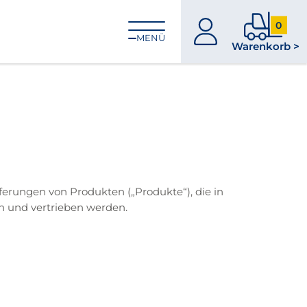
0
zum
0
MENÜ
Warenkorb >
Konto
Produkt
im
Warenk
erungen von Produkten („Produkte“), die in
 und vertrieben werden.