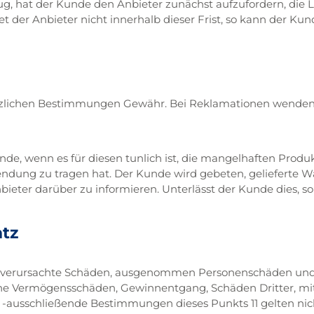
rzug, hat der Kunde den Anbieter zunächst aufzufordern, di
et der Anbieter nicht innerhalb dieser Frist, so kann der Ku
zlichen Bestimmungen Gewähr. Bei Reklamationen wenden S
de, wenn es für diesen tunlich ist, die mangelhaften Produ
dung zu tragen hat. Der Kunde wird gebeten, gelieferte Wa
ieter darüber zu informieren. Unterlässt der Kunde dies, so
atz
sig verursachte Schäden, ausgenommen Personenschäden und v
eine Vermögensschäden, Gewinnentgang, Schäden Dritter, m
ausschließende Bestimmungen dieses Punkts 11 gelten nicht