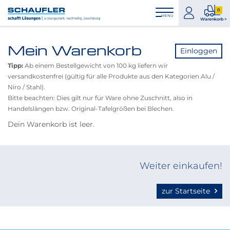
Zum
Zur
Zur
Seitenbereiche:
0
Inhalt
Hauptnavigation
Footernavigation
zum
0
MENÜ
Logo
Warenkorb >
Konto
Prod
Schaufler
im
verlinkt
Mein Warenkorb
War
Einloggen
zur
Startseite
Tipp:
Ab einem Bestellgewicht von 100 kg liefern wir
versandkostenfrei (gültig für alle Produkte aus den Kategorien Alu /
Niro / Stahl).
Bitte beachten: Dies gilt nur für Ware ohne Zuschnitt, also in
Handelslängen bzw. Original-Tafelgrößen bei Blechen.
Dein Warenkorb ist leer.
Weiter einkaufen!
zur Startseite