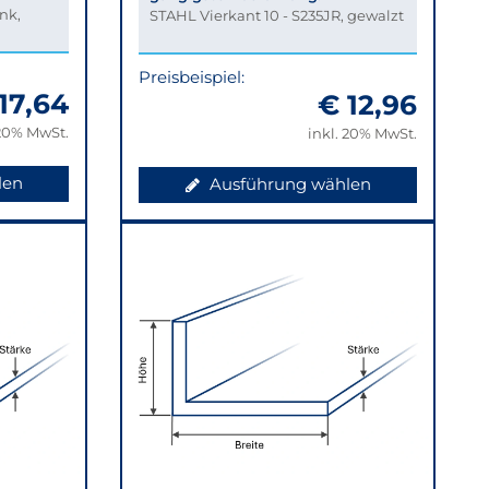
ank,
STAHL Vierkant 10 - S235JR, gewalzt
Preisbeispiel:
17,64
€ 12,96
 20% MwSt.
inkl. 20% MwSt.
len
Ausführung wählen