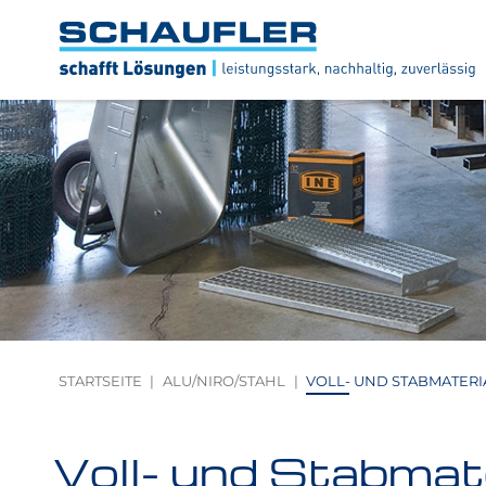
Zum
Zur
Zur
Seitenbereiche:
Inhalt
Hauptnavigation
Footernavigation
Logo
Schaufler
verlinkt
zur
Startseite
STARTSEITE
ALU/NIRO/STAHL
VOLL- UND STABMATERI
Voll- und Stabmate