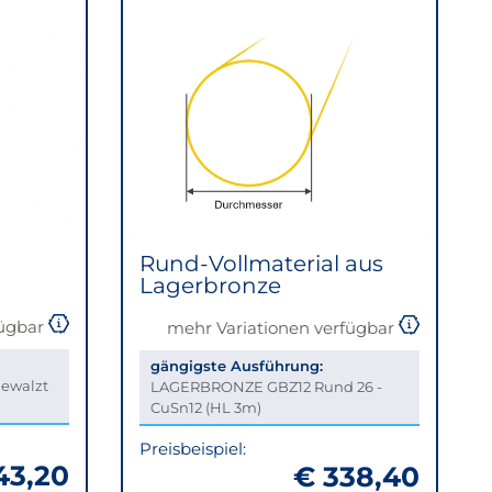
Rund-Vollmaterial aus
Lagerbronze
fügbar
mehr Variationen verfügbar
gängigste Ausführung:
gewalzt
LAGERBRONZE GBZ12 Rund 26 -
CuSn12 (HL 3m)
Preisbeispiel:
43,20
€ 338,40