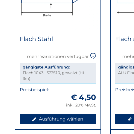
Material
gefiltert
werden.
Es
werden
dann
Flach Stahl
Flach
nur
die
passenden
mehr Variationen verfügbar
mehr
Inhalte
angezeigt.
gängigste Ausführung:
gängigs
Flach 10X3 - S235JR, gewalzt (HL
ALU Fla
3m)
Preisbeispiel:
Preisbeis
€ 4,50
inkl. 20% MwSt.
Ausführung wählen