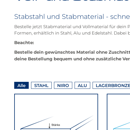
Stabstahl und Stabmaterial - schnel
Bestelle jetzt Stabmaterial und Vollmaterial für dein
Formen, erhältlich in Stahl, Alu und Edelstahl. Dabe
Beachte:
Bestelle dein gewünschtes Material ohne Zuschnitt u
deine Bestellung bequem und ohne zusätzliche Versa
Hier
Beiträge
Filtern
Filtern
Filtern
Filtern
Alle
STAHL
NIRO
ALU
LAGERBRONZ
können
anzeigen
nach
nach
nach
nach
die
angezeigten
Inhalte
nach
Filtere
nach