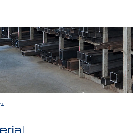
AL
rial