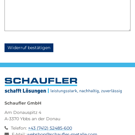
Bitte
Bitte
dieses
dieses
Feld
Feld
nicht
nicht
ausfüllen.
ausfüllen.
Schaufler GmbH
Am Donauspitz 4
A-3370 Ybbs an der Donau
Telefon
:
+43 (7412) 52485-600
E-Mail
:
webshop@schaufler-metalle.com