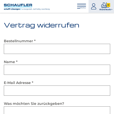
Zum
Zur
Zur
Seitenbereiche:
0
Inhalt
Hauptnavigation
Footernavigation
zum
0
MENÜ
Logo
Warenkorb >
Konto
Prod
Schaufler
im
verlinkt
Vertrag widerrufen
War
zur
Startseite
Bestellnummer
*
Name
*
E-Mail Adresse
*
Was möchten Sie zurückgeben?