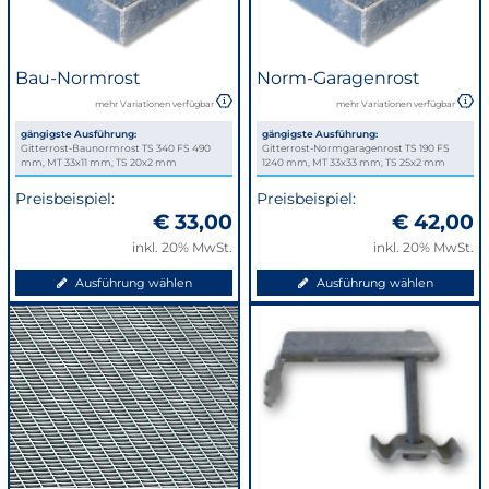
Bau-Normrost
Norm-Garagenrost
mehr Variationen verfügbar
mehr Variationen verfügbar
gängigste Ausführung:
gängigste Ausführung:
Gitterrost-Baunormrost TS 340 FS 490
Gitterrost-Normgaragenrost TS 190 FS
mm, MT 33x11 mm, TS 20x2 mm
1240 mm, MT 33x33 mm, TS 25x2 mm
Preisbeispiel:
Preisbeispiel:
€ 33,00
€ 42,00
inkl. 20% MwSt.
inkl. 20% MwSt.
Ausführung wählen
Ausführung wählen