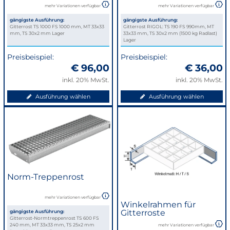
mehr Variationen verfügbar
mehr Variationen verfügbar
gängigste Ausführung:
gängigste Ausführung:
Gitterrost TS 1000 FS 1000 mm, MT 33x33
Gitterrost RIGOL: TS 190 FS 990mm, MT
mm, TS 30x2 mm Lager
33x33 mm, TS 30x2 mm (1500 kg Radlast)
Lager
Preisbeispiel:
Preisbeispiel:
€ 96,00
€ 36,00
inkl. 20% MwSt.
inkl. 20% MwSt.
Ausführung wählen
Ausführung wählen
Norm-Treppenrost
mehr Variationen verfügbar
Winkelrahmen für
Gitterroste
gängigste Ausführung:
Gitterrost-Normtreppenrost TS 600 FS
240 mm, MT 33x33 mm, TS 25x2 mm
mehr Variationen verfügbar