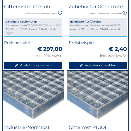
Gitterrostmatte roh
Zubehör für Gitterroste
mehr Variationen verfügbar
mehr Variationen verfügbar
gängigste Ausführung:
gängigste Ausführung:
Gitterrostmatte TS 3000 FS 1200 mm, MT
Halteklammer für Maschenweite 33x33
33x33 mm, TS 30x2 mm - STAHL, blank,
mm bis 30 mm Höhe - STAHL, verzinkt
Lager
Preisbeispiel:
Preisbeispiel:
€ 297,00
€ 2,40
inkl. 20% MwSt.
inkl. 20% MwSt.
Ausführung wählen
Ausführung wählen
Industrie-Normrost
Gitterrost RIGOL