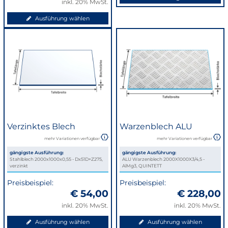
inkl. 20% MwSt.
Ausführung wählen
Verzinktes Blech
Warzenblech ALU
mehr Variationen verfügbar
mehr Variationen verfügbar
gängigste Ausführung:
gängigste Ausführung:
Stahlblech 2000x1000x0,55 - Dx51D+Z275,
ALU Warzenblech 2000X1000X3/4,5 -
verzinkt
AlMg3, QUINTETT
Preisbeispiel:
Preisbeispiel:
€ 54,00
€ 228,00
inkl. 20% MwSt.
inkl. 20% MwSt.
Ausführung wählen
Ausführung wählen