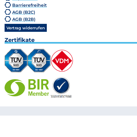
Barrierefreiheit
AGB (B2C)
AGB (B2B)
Vertrag widerrufen
Zertifikate