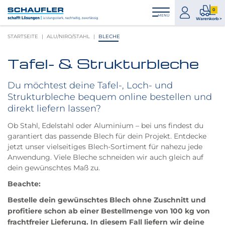
Zum
Zur
Zur
Seitenbereiche:
0
Inhalt
Hauptnavigation
Footernavigation
zum
0
MENÜ
Logo
Warenkorb >
Konto
Prod
Schaufler
STARTSEITE
ALU/NIRO/STAHL
BLECHE
im
verlinkt
War
zur
Tafel- & Strukturbleche
Startseite
Du möchtest deine Tafel-, Loch- und
Strukturbleche bequem online bestellen und
direkt liefern lassen?
Ob Stahl, Edelstahl oder Aluminium – bei uns findest du
garantiert das passende Blech für dein Projekt. Entdecke
jetzt unser vielseitiges Blech-Sortiment für nahezu jede
Anwendung. Viele Bleche schneiden wir auch gleich auf
dein gewünschtes Maß zu.
Beachte:
Bestelle dein gewünschtes Blech ohne Zuschnitt und
profitiere schon ab einer Bestellmenge von 100 kg von
frachtfreier Lieferung. In diesem Fall liefern wir deine