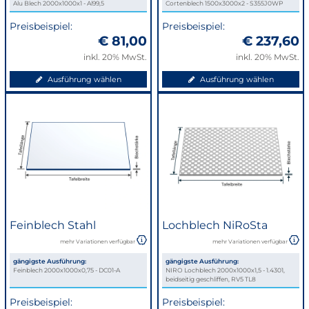
passenden
angezeigt.
Alu Blech 2000x1000x1 - Al99,5
Cortenblech 1500x3000x2 - S355J0WP
Inhalte
Preisbeispiel:
Preisbeispiel:
angezeigt.
€ 81,00
€ 237,60
inkl. 20% MwSt.
inkl. 20% MwSt.
Ausführung wählen
Ausführung wählen
Feinblech Stahl
Lochblech NiRoSta
mehr Variationen verfügbar
mehr Variationen verfügbar
gängigste Ausführung:
gängigste Ausführung:
Feinblech 2000x1000x0,75 - DC01-A
NIRO Lochblech 2000x1000x1,5 - 1.4301,
beidseitig geschliffen, RV5 TL8
Preisbeispiel:
Preisbeispiel: