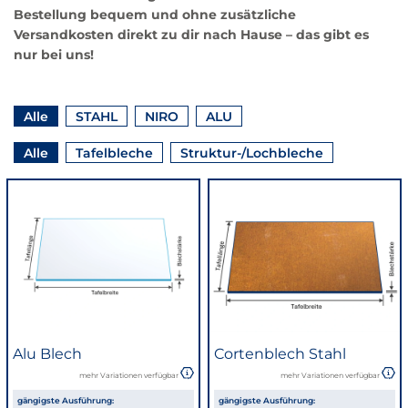
Bestellung bequem und ohne zusätzliche
Versandkosten direkt zu dir nach Hause – das gibt es
nur bei uns!
Hier
Beiträge
Filtern
Filtern
Filtern
Alle
STAHL
NIRO
ALU
können
anzeigen
nach
nach
nach
Hier
die
Beiträge
Filtern
Filtern
Alle
Tafelbleche
Struktur-/Lochbleche
können
angezeigten
anzeigen
nach
nach
die
Inhalte
angezeigten
nach
Inhalte
Material
nach
gefiltert
Type
werden.
gefiltert
Es
werden.
werden
Es
dann
werden
nur
dann
Alu Blech
Cortenblech Stahl
die
nur
passenden
mehr Variationen verfügbar
mehr Variationen verfügbar
die
Inhalte
gängigste Ausführung:
gängigste Ausführung: