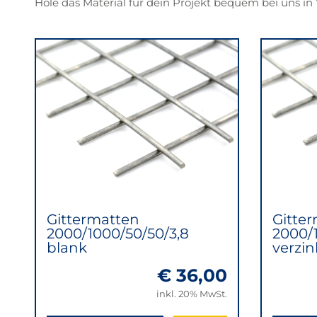
Hole das Material für dein Projekt bequem bei uns i
Gittermatten
Gitte
2000/1000/50/50/3,8
2000/
blank
verzin
€ 36,00
inkl. 20% MwSt.