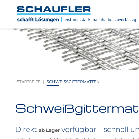
Zum
Zur
Zur
Seitenbereiche:
Inhalt
Hauptnavigation
Footernavigation
Logo
Schaufler
verlinkt
zur
Startseite
STARTSEITE
SCHWEISSGITTERMATTEN
Schweißgittermat
Direkt
verfügbar – schnell u
ab Lager