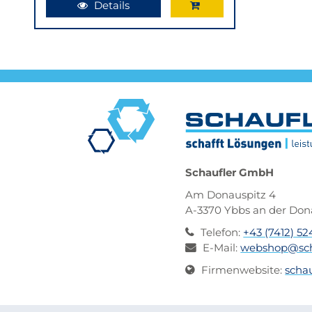
In
Details
den
Warenkorb
Schaufler GmbH
Am Donauspitz 4
A-3370 Ybbs an der Do
Telefon
:
+43 (7412) 5
E-Mail
:
webshop@sch
Firmenwebsite
:
schau