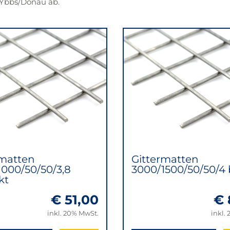
n Ybbs/Donau ab.
rmatten
Gittermatten
1000/50/50/3,8
3000/1500/50/50/4 
kt
€ 51,00
€ 
inkl. 20% MwSt.
inkl.