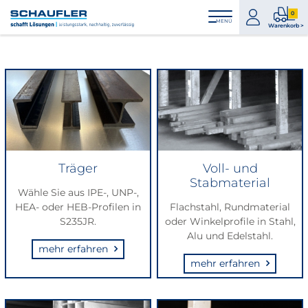
Zum
Zur
Zur
Seitenbereiche:
0
Inhalt
Hauptnavigation
Footernavigation
zum
0
MENÜ
Logo
Warenkorb >
Konto
Prod
Schaufler
im
verlinkt
War
zur
Startseite
Träger
Voll- und
Stabmaterial
Wähle Sie aus IPE-, UNP-,
HEA- oder HEB-Profilen in
Flachstahl, Rundmaterial
S235JR.
oder Winkelprofile in Stahl,
Alu und Edelstahl.
mehr erfahren
mehr erfahren