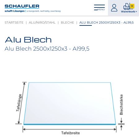
Zum
Zur
Zur
Seitenbereiche:
0
Inhalt
Hauptnavigation
Footernavigation
zum
0
MENÜ
Logo
Warenkorb >
Konto
Prod
Schaufler
STARTSEITE
ALU/NIRO/STAHL
BLECHE
ALU BLECH 2500X1250X3 - AL99,5
im
verlinkt
War
zur
Alu Blech
Startseite
Produktbilder
überspringen
Alu Blech 2500x1250x3 - Al99,5