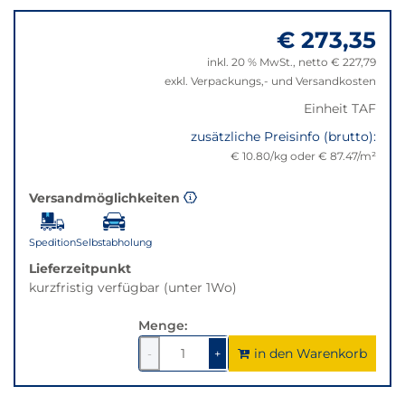
der
zu
Filter
€ 273,35
"Anpassungen
auf
zurücksetzen"
inkl. 20 % MwSt., netto € 227,79
die
exkl. Verpackungs,- und Versandkosten
beste
Alternative
Einheit TAF
in
zusätzliche Preisinfo (brutto):
der
€ 10.80/kg oder € 87.47/m²
gewünschten
Variante.
Versandmöglichkeiten
Spedition
Selbstabholung
Lieferzeitpunkt
kurzfristig verfügbar (unter 1Wo)
Menge:
in den Warenkorb
1
um
1
um
-
+
1
1
verringern
erhöhen