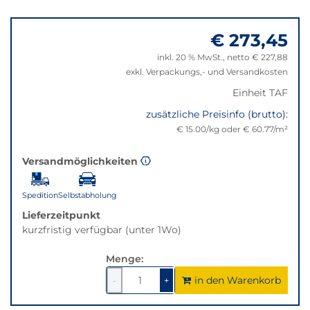
wechselt
Springe
der
zu
Filter
€ 273,45
"Anpassungen
auf
zurücksetzen"
inkl. 20 % MwSt., netto € 227,88
die
exkl. Verpackungs,- und Versandkosten
beste
Alternative
Einheit TAF
in
zusätzliche Preisinfo (brutto):
der
€ 15.00/kg oder € 60.77/m²
gewünschten
Variante.
Versandmöglichkeiten
Spedition
Selbstabholung
Lieferzeitpunkt
kurzfristig verfügbar (unter 1Wo)
Menge:
in den Warenkorb
1
um
1
um
-
+
1
1
verringern
erhöhen