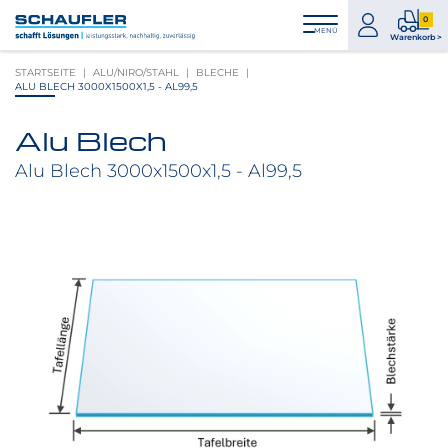
Zum
Zur
Zur
Seitenbereiche:
0
Inhalt
Hauptnavigation
Footernavigation
zum
0
MENÜ
Logo
Warenkorb >
Konto
Prod
Schaufler
STARTSEITE
ALU/NIRO/STAHL
BLECHE
im
verlinkt
ALU BLECH 3000X1500X1,5 - AL99,5
War
zur
Startseite
Alu Blech
Produktbilder
überspringen
Alu Blech 3000x1500x1,5 - Al99,5