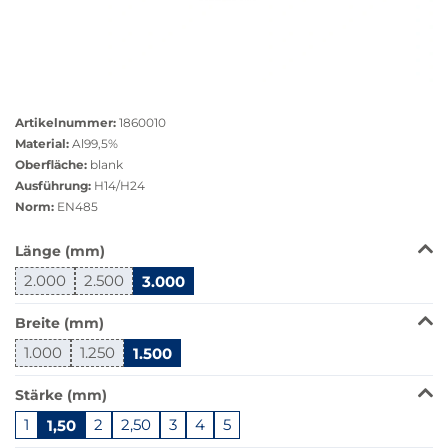
Größere
Bildversion
Artikelnummer:
1860010
anzeigen
Material:
Al99,5%
Oberfläche:
blank
Ausführung:
H14/H24
Norm:
EN485
Das
Länge (mm)
Produkt
2.000
2.500
3.000
ist
in
Breite (mm)
dieser
Variante
1.000
1.250
1.500
nicht
verfügbar.
Stärke (mm)
Bei
1
1,50
2
2,50
3
4
5
Klick