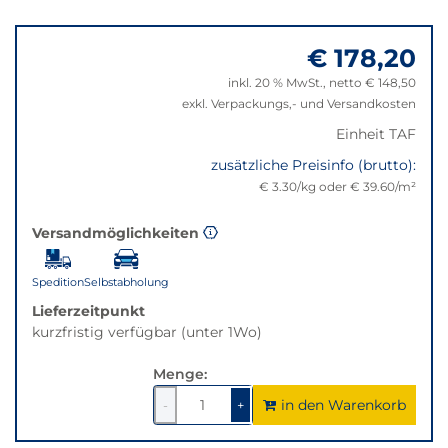
wechselt
Springe
der
zu
Filter
€ 178,20
"Anpassungen
auf
zurücksetzen"
inkl. 20 % MwSt., netto € 148,50
die
exkl. Verpackungs,- und Versandkosten
beste
Alternative
Einheit TAF
in
zusätzliche Preisinfo (brutto):
der
€ 3.30/kg oder € 39.60/m²
gewünschten
Variante.
Versandmöglichkeiten
Spedition
Selbstabholung
Lieferzeitpunkt
kurzfristig verfügbar (unter 1Wo)
Menge:
in den Warenkorb
1
um
1
um
-
+
1
1
verringern
erhöhen