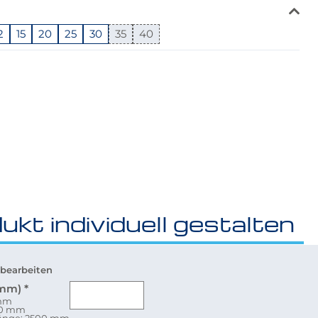
2
15
20
25
30
35
40
ukt individuell gestalten
bearbeiten
(mm)
*
 mm
80 mm