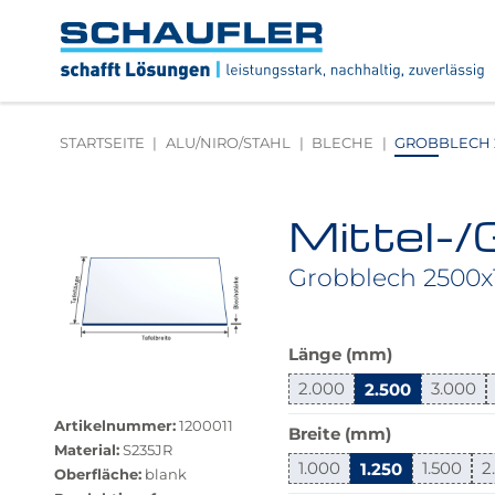
Zum
Zur
Zur
Seitenbereiche:
Inhalt
Hauptnavigation
Footernavigation
Logo
Schaufler
verlinkt
zur
STARTSEITE
ALU/NIRO/STAHL
BLECHE
GROBBLECH 2
Startseite
Mittel-/
Produktbilder
überspringen
Grobblech 2500x
Das
Länge (mm)
Produkt
2.000
2.500
3.000
Größere
ist
Bildversion
in
Artikelnummer:
1200011
Breite (mm)
anzeigen
dieser
Material:
S235JR
Variante
1.000
1.250
1.500
2
Oberfläche:
blank
nicht