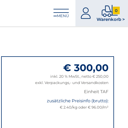
0
zum
0
MENÜ
Warenkorb >
Konto
Produkt
im
Warenk
€ 300,00
inkl. 20 % MwSt., netto € 250,00
exkl. Verpackungs,- und Versandkosten
Einheit TAF
zusätzliche Preisinfo (brutto):
€ 2.40/kg oder € 96.00/m²