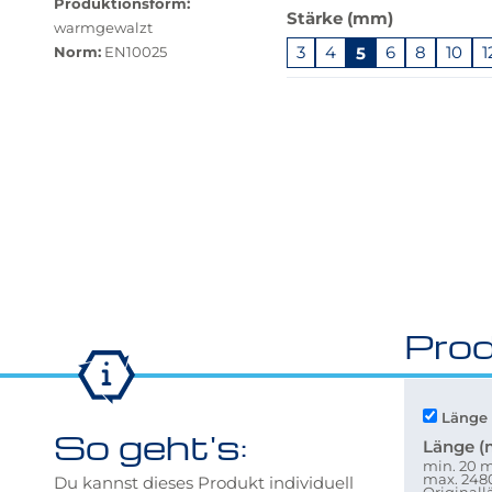
Produktionsform:
Stärke (mm)
verfügbar.
warmgewalzt
Bei
Norm:
3
4
5
6
8
10
1
EN10025
Klick
Springe
wechselt
zu
der
"Anpassungen
Filter
zurücksetzen"
auf
die
beste
Alternative
in
der
gewünschten
Prod
Variante.
Länge 
So geht's:
Länge 
min. 20
max. 24
Du kannst dieses Produkt individuell