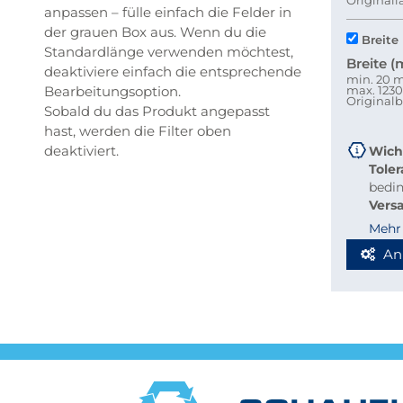
Original
anpassen – fülle einfach die Felder in
der grauen Box aus. Wenn du die
Breite
Standardlänge verwenden möchtest,
Breite 
deaktiviere einfach die entsprechende
min. 20
Bearbeitungsoption.
max. 12
Originalb
Sobald du das Produkt angepasst
hast, werden die Filter oben
deaktiviert.
Wich
Tole
bedi
Vers
beque
Mehr
Richt
An
Stab
Blec
Berec
Werde
Spedi