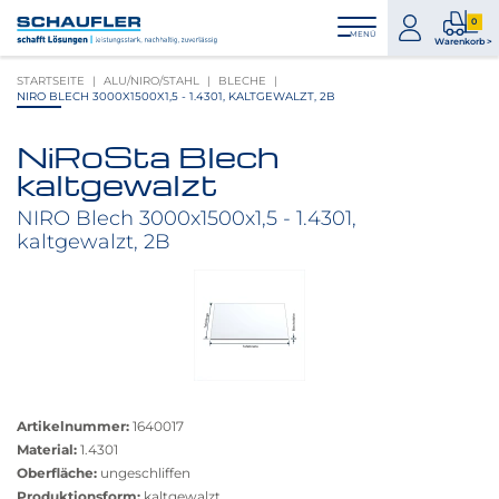
Zum
Zur
Zur
Seitenbereiche:
0
Inhalt
Hauptnavigation
Footernavigation
zum
0
MENÜ
Logo
Warenkorb >
Konto
Prod
Schaufler
STARTSEITE
ALU/NIRO/STAHL
BLECHE
im
verlinkt
NIRO BLECH 3000X1500X1,5 - 1.4301, KALTGEWALZT, 2B
War
zur
Startseite
NiRoSta Blech
Produktbilder
kaltgewalzt
überspringen
NIRO Blech 3000x1500x1,5 - 1.4301,
kaltgewalzt, 2B
Größere
Bildversion
Artikelnummer:
1640017
anzeigen
Material:
1.4301
Oberfläche:
ungeschliffen
Produktionsform:
kaltgewalzt