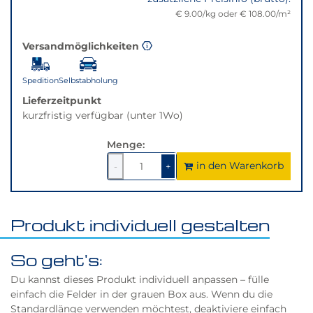
der
€ 9.00/kg oder € 108.00/m²
gewünschten
Variante.
Versandmöglichkeiten
Spedition
Selbstabholung
Lieferzeitpunkt
kurzfristig verfügbar (unter 1Wo)
Menge:
in den Warenkorb
1
um
1
um
-
+
1
1
verringern
erhöhen
Produkt individuell gestalten
So geht's:
Du kannst dieses Produkt individuell anpassen – fülle
einfach die Felder in der grauen Box aus. Wenn du die
Standardlänge verwenden möchtest, deaktiviere einfach