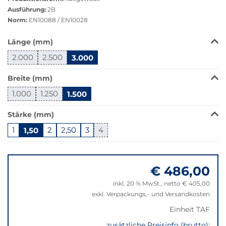
Ausführung:
2B
Norm:
EN10088 / EN10028
Das
Länge (mm)
Produkt
2.000
2.500
3.000
ist
in
Breite (mm)
dieser
Variante
1.000
1.250
1.500
nicht
verfügbar.
Stärke (mm)
Bei
1
1,50
2
2,50
3
4
Klick
wechselt
Springe
der
zu
Filter
€ 486,00
"Anpassungen
auf
zurücksetzen"
inkl. 20 % MwSt., netto € 405,00
die
exkl. Verpackungs,- und Versandkosten
beste
Alternative
Einheit TAF
in
zusätzliche Preisinfo (brutto):