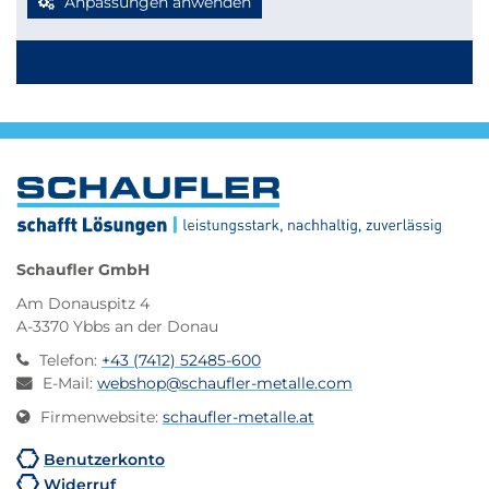
Anpassungen anwenden
werden kann, beachte bitte folgende Richtlinien für
Kleinmengen-Zuschnitte
Stabmaterial: maximal 2.000 mm Länge
Blechzuschnitte: Gurtmaß maximal 2.850 mm
Berechnung: 2 × Breite + 1 × längste Seite (max. 2.000
mm)
Werden diese Maße überschritten, erfolgt der Versand
automatisch per Spedition, wodurch höhere
Versandkosten entstehen.
Schaufler GmbH
Am Donauspitz 4
A-3370 Ybbs an der Donau
Telefon
:
+43 (7412) 52485-600
E-Mail
:
webshop@schaufler-metalle.com
Firmenwebsite
:
schaufler-metalle.at
Benutzerkonto
Widerruf