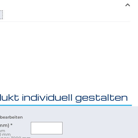
4
ukt individuell gestalten
bearbeiten
(mm)
*
 mm
80 mm