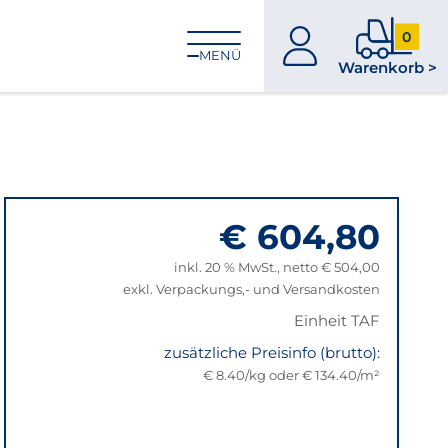
0
zum
0
MENÜ
Warenkorb >
Konto
Produkt
im
Warenk
€ 604,80
inkl. 20 % MwSt., netto € 504,00
exkl. Verpackungs,- und Versandkosten
Einheit TAF
zusätzliche Preisinfo (brutto):
€ 8.40/kg oder € 134.40/m²