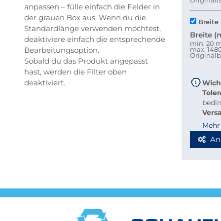
Original
anpassen – fülle einfach die Felder in
der grauen Box aus. Wenn du die
Breite
Standardlänge verwenden möchtest,
Breite 
deaktiviere einfach die entsprechende
min. 20
Bearbeitungsoption.
max. 14
Originalb
Sobald du das Produkt angepasst
hast, werden die Filter oben
deaktiviert.
Wich
Tole
bedi
Vers
beque
Mehr
Richt
An
Stab
Blec
Berec
Werde
Spedi