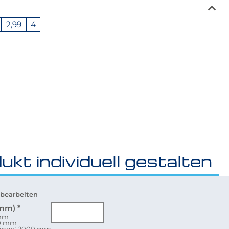
2,99
4
ukt individuell gestalten
bearbeiten
(mm)
*
 mm
80 mm