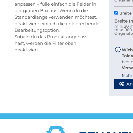
Original
anpassen – fülle einfach die Felder in
der grauen Box aus. Wenn du die
Breite
Standardlänge verwenden möchtest,
Breite 
deaktiviere einfach die entsprechende
min. 20
Bearbeitungsoption.
max. 98
Original
Sobald du das Produkt angepasst
hast, werden die Filter oben
deaktiviert.
Wich
Tole
bedi
Vers
beque
Mehr
Richt
An
Stab
Blec
Berec
Werde
Spedi