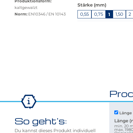
Produktionsform:
Stärke (mm)
verfügbar.
kaltgewalzt
Bei
Norm:
0,55
0,75
1
1,50
2
EN10346 / EN 10143
Klick
Springe
wechselt
zu
der
"Anpassungen
Filter
zurücksetzen"
auf
die
beste
Alternative
in
der
gewünschten
Prod
Variante.
Länge 
So geht's:
Länge 
min. 20
max. 19
Du kannst dieses Produkt individuell