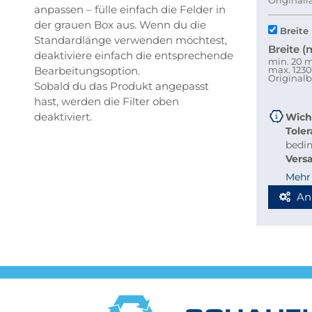
Original
anpassen – fülle einfach die Felder in
der grauen Box aus. Wenn du die
Breite
Standardlänge verwenden möchtest,
Breite 
deaktiviere einfach die entsprechende
min. 20
Bearbeitungsoption.
max. 12
Originalb
Sobald du das Produkt angepasst
hast, werden die Filter oben
deaktiviert.
Wich
Tole
bedi
Vers
beque
Mehr
Richt
An
Stab
Blec
Berec
Werde
Spedi