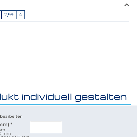
2,99
4
ukt individuell gestalten
bearbeiten
(mm)
*
 mm
80 mm