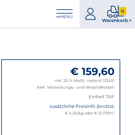
0
zum
0
MENÜ
Warenkorb >
Konto
Produkt
im
Warenk
€ 159,60
inkl. 20 % MwSt., netto € 133,00
exkl. Verpackungs,- und Versandkosten
Einheit TAF
zusätzliche Preisinfo (brutto):
€ 4.20/kg oder € 51.07/m²