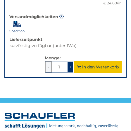
€ 24.00/m
Versandmöglichkeiten
Spedition
Lieferzeitpunkt
kurzfristig verfügbar (unter 1Wo)
Menge:
in den Warenkorb
1
um
1
um
-
+
1
1
verringern
erhöhen