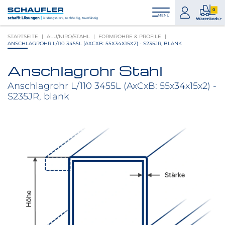
Zum
Zur
Zur
Seitenbereiche:
0
Inhalt
Hauptnavigation
Footernavigation
zum
0
MENÜ
Logo
Warenkorb >
Konto
Prod
Schaufler
STARTSEITE
ALU/NIRO/STAHL
FORMROHRE & PROFILE
im
verlinkt
ANSCHLAGROHR L/110 3455L (AXCXB: 55X34X15X2) - S235JR, BLANK
War
zur
Startseite
Anschlagrohr Stahl
Produktbilder
überspringen
Anschlagrohr L/110 3455L (AxCxB: 55x34x15x2) -
S235JR, blank