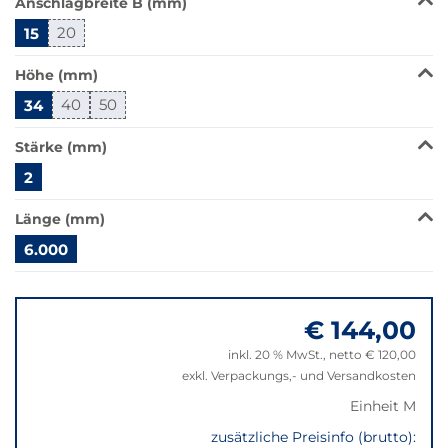
Anschlagbreite B (mm)
wechselt
der
15
20
Filter
auf
Höhe (mm)
die
34
40
50
beste
Alternative
Stärke (mm)
in
der
2
gewünschten
Variante.
Länge (mm)
6.000
Springe
zu
€ 144,00
"Anpassungen
zurücksetzen"
inkl. 20 % MwSt., netto € 120,00
exkl. Verpackungs,- und Versandkosten
Einheit M
zusätzliche Preisinfo (brutto):