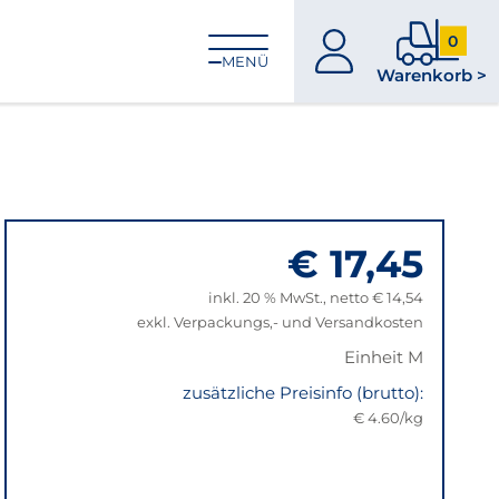
0
zum
0
MENÜ
Warenkorb >
Konto
Produkt
im
Warenk
€ 17,45
inkl. 20 % MwSt., netto € 14,54
exkl. Verpackungs,- und Versandkosten
Einheit M
zusätzliche Preisinfo (brutto):
€ 4.60/kg