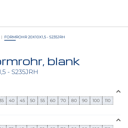
FORMROHR 20X10X1,5 - S235JRH
rmrohr, blank
,5 - S235JRH
35
40
45
50
55
60
70
80
90
100
110