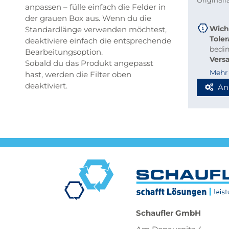
Original
anpassen – fülle einfach die Felder in
der grauen Box aus. Wenn du die
Wich
Standardlänge verwenden möchtest,
Tole
deaktiviere einfach die entsprechende
bedi
Bearbeitungsoption.
Vers
Sobald du das Produkt angepasst
beque
Mehr
hast, werden die Filter oben
Richt
deaktiviert.
An
Stab
Blec
Berec
Werde
Spedi
Schaufler GmbH