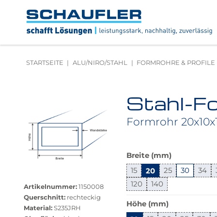
Zum
Zur
Zur
Seitenbereiche:
Inhalt
Hauptnavigation
Footernavigation
Logo
Schaufler
verlinkt
zur
STARTSEITE
ALU/NIRO/STAHL
FORMROHRE & PROFILE
Startseite
Stahl-Fo
Produktbilder
überspringen
Formrohr 20x10x1
Das
Breite (mm)
Produkt
15
20
25
30
34
Größere
ist
Bildversion
in
120
140
Artikelnummer:
1150008
anzeigen
dieser
Querschnitt:
rechteckig
Höhe (mm)
Variante
Material:
S235JRH
nicht