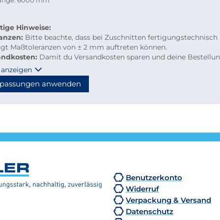
länge: 6000 mm
tige Hinweise:
ranzen:
Bitte beachte, dass bei Zuschnitten fertigungstechnisch
ngt Maßtoleranzen von ± 2 mm auftreten können.
andkosten:
Damit du Versandkosten sparen und deine Bestellu
m per Paketdienst geliefert werden kann, beachte bitte folgen
 anzeigen
linien für Kleinmengen-Zuschnitte
passungen anwenden
material: maximal 2.000 mm Länge
hzuschnitte: Gurtmaß maximal 2.850 mm
hnung: 2 × Breite + 1 × längste Seite (max. 2.000 mm)
n diese Maße überschritten, erfolgt der Versand automatisch p
tion, wodurch höhere Versandkosten entstehen.
Benutzerkonto
Widerruf
Verpackung & Versand
Datenschutz