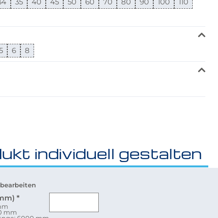
34
35
40
45
50
60
70
80
90
100
110
5
6
8
ukt individuell gestalten
bearbeiten
(mm)
*
 mm
80 mm