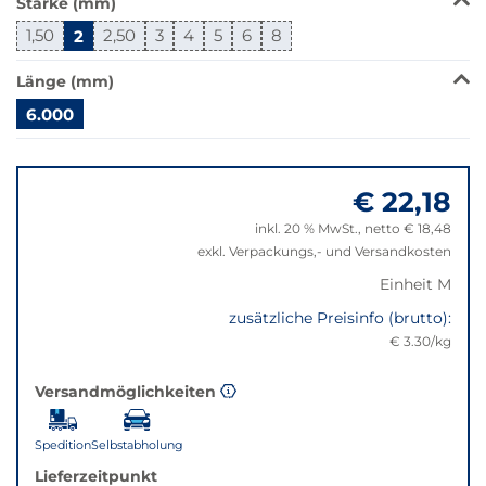
Stärke (mm)
wechselt
der
1,50
2
2,50
3
4
5
6
8
Filter
auf
Länge (mm)
die
6.000
beste
Alternative
Springe
in
zu
der
€ 22,18
"Anpassungen
gewünschten
zurücksetzen"
inkl. 20 % MwSt., netto € 18,48
Variante.
exkl. Verpackungs,- und Versandkosten
Einheit M
zusätzliche Preisinfo (brutto):
€ 3.30/kg
Versandmöglichkeiten
Spedition
Selbstabholung
Lieferzeitpunkt