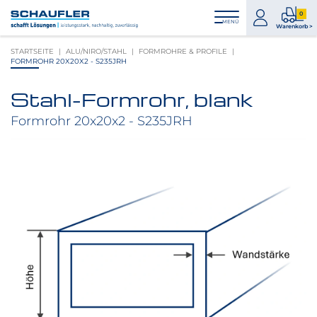
Zum
Zur
Zur
Seitenbereiche:
0
Inhalt
Hauptnavigation
Footernavigation
zum
0
MENÜ
Logo
Warenkorb >
Konto
Prod
Schaufler
STARTSEITE
ALU/NIRO/STAHL
FORMROHRE & PROFILE
im
verlinkt
FORMROHR 20X20X2 - S235JRH
War
zur
Startseite
Stahl-Formrohr, blank
Produktbilder
überspringen
Formrohr 20x20x2 - S235JRH