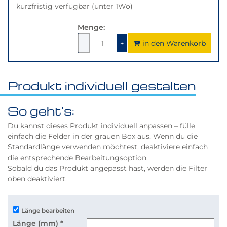
kurzfristig verfügbar (unter 1Wo)
Menge:
in den Warenkorb
1
um
1
um
-
+
1
1
verringern
erhöhen
Produkt individuell gestalten
So geht's:
Du kannst dieses Produkt individuell anpassen – fülle
einfach die Felder in der grauen Box aus. Wenn du die
Standardlänge verwenden möchtest, deaktiviere einfach
die entsprechende Bearbeitungsoption.
Sobald du das Produkt angepasst hast, werden die Filter
oben deaktiviert.
Länge bearbeiten
Länge (mm)
*