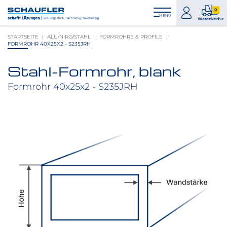
Zum
Zur
Zur
Seitenbereiche:
0
Inhalt
Hauptnavigation
Footernavigation
zum
0
MENÜ
Logo
Warenkorb >
Konto
Prod
Schaufler
STARTSEITE
ALU/NIRO/STAHL
FORMROHRE & PROFILE
im
verlinkt
FORMROHR 40X25X2 - S235JRH
War
zur
Startseite
Stahl-Formrohr, blank
Produktbilder
überspringen
Formrohr 40x25x2 - S235JRH