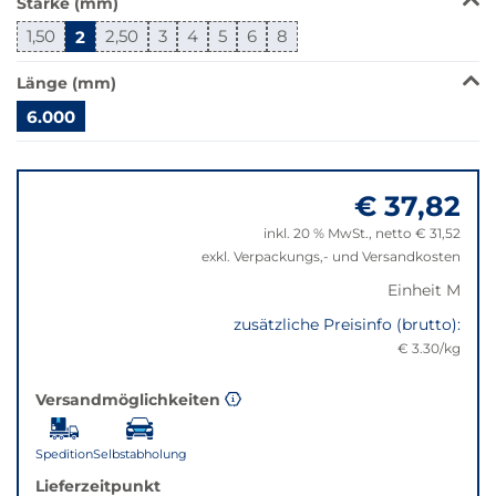
Stärke (mm)
wechselt
der
1,50
2
2,50
3
4
5
6
8
Filter
auf
Länge (mm)
die
6.000
beste
Alternative
Springe
in
zu
der
€ 37,82
"Anpassungen
gewünschten
zurücksetzen"
inkl. 20 % MwSt., netto € 31,52
Variante.
exkl. Verpackungs,- und Versandkosten
Einheit M
zusätzliche Preisinfo (brutto):
€ 3.30/kg
Versandmöglichkeiten
Spedition
Selbstabholung
Lieferzeitpunkt