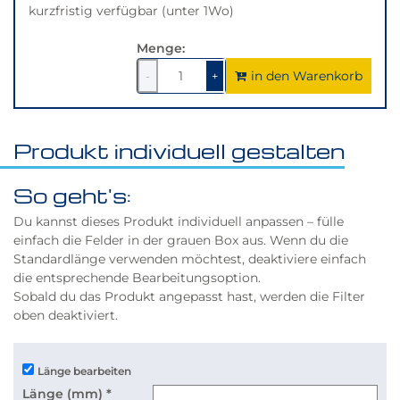
kurzfristig verfügbar (unter 1Wo)
Menge:
in den Warenkorb
1
um
1
um
-
+
1
1
verringern
erhöhen
Produkt individuell gestalten
So geht's:
Du kannst dieses Produkt individuell anpassen – fülle
einfach die Felder in der grauen Box aus. Wenn du die
Standardlänge verwenden möchtest, deaktiviere einfach
die entsprechende Bearbeitungsoption.
Sobald du das Produkt angepasst hast, werden die Filter
oben deaktiviert.
Länge bearbeiten
Länge (mm)
*