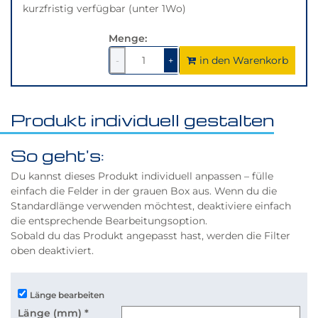
kurzfristig verfügbar (unter 1Wo)
Menge:
in den Warenkorb
1
um
1
um
-
+
1
1
verringern
erhöhen
Produkt individuell gestalten
So geht's:
Du kannst dieses Produkt individuell anpassen – fülle
einfach die Felder in der grauen Box aus. Wenn du die
Standardlänge verwenden möchtest, deaktiviere einfach
die entsprechende Bearbeitungsoption.
Sobald du das Produkt angepasst hast, werden die Filter
oben deaktiviert.
Länge bearbeiten
Länge (mm)
*