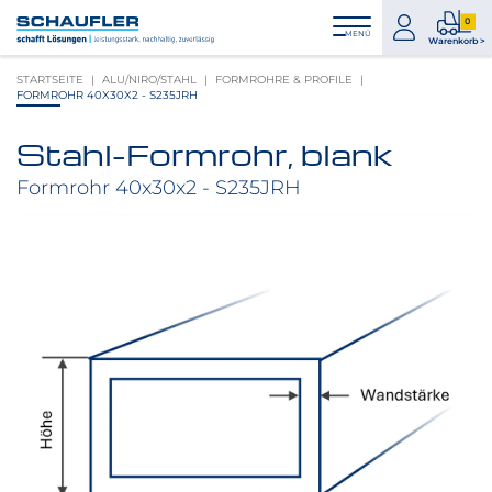
Zum
Zur
Zur
Seitenbereiche:
0
Inhalt
Hauptnavigation
Footernavigation
zum
0
MENÜ
Logo
Warenkorb >
Konto
Prod
Schaufler
STARTSEITE
ALU/NIRO/STAHL
FORMROHRE & PROFILE
im
verlinkt
FORMROHR 40X30X2 - S235JRH
War
zur
Startseite
Stahl-Formrohr, blank
Produktbilder
überspringen
Formrohr 40x30x2 - S235JRH