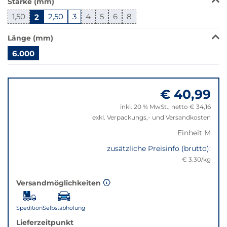
Stärke (mm)
wechselt
der
1,50
2
2,50
3
4
5
6
8
Filter
auf
Länge (mm)
die
6.000
beste
Alternative
Springe
in
zu
der
€ 40,99
"Anpassungen
gewünschten
zurücksetzen"
inkl. 20 % MwSt., netto € 34,16
Variante.
exkl. Verpackungs,- und Versandkosten
Einheit M
zusätzliche Preisinfo (brutto):
€ 3.30/kg
Versandmöglichkeiten
Spedition
Selbstabholung
Lieferzeitpunkt