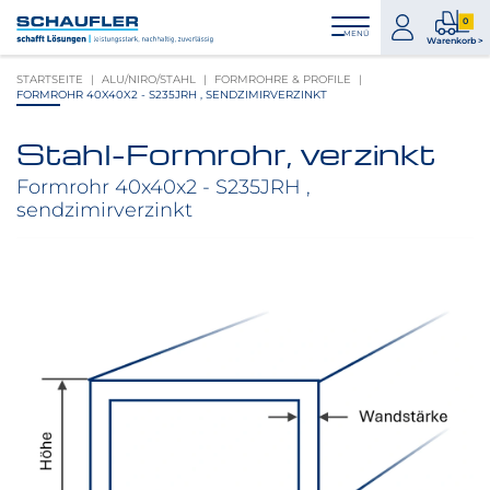
Zum
Zur
Zur
Seitenbereiche:
0
Inhalt
Hauptnavigation
Footernavigation
zum
0
MENÜ
Logo
Warenkorb >
Konto
Prod
Schaufler
STARTSEITE
ALU/NIRO/STAHL
FORMROHRE & PROFILE
im
verlinkt
FORMROHR 40X40X2 - S235JRH , SENDZIMIRVERZINKT
War
zur
Startseite
Stahl-Formrohr, verzinkt
Produktbilder
überspringen
Formrohr 40x40x2 - S235JRH ,
sendzimirverzinkt