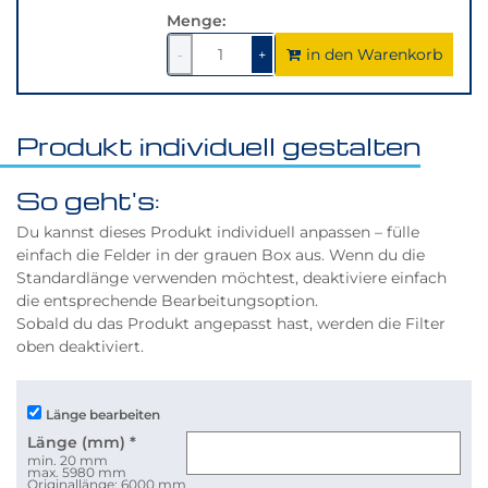
Menge:
in den Warenkorb
1
um
1
um
-
+
1
1
verringern
erhöhen
Produkt individuell gestalten
So geht's:
Du kannst dieses Produkt individuell anpassen – fülle
einfach die Felder in der grauen Box aus. Wenn du die
Standardlänge verwenden möchtest, deaktiviere einfach
die entsprechende Bearbeitungsoption.
Sobald du das Produkt angepasst hast, werden die Filter
oben deaktiviert.
Länge bearbeiten
Länge (mm)
*
min. 20 mm
max. 5980 mm
Originallänge: 6000 mm