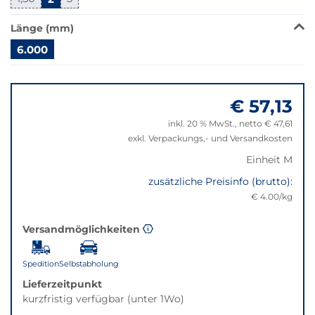
Klick
wechselt
Länge (mm)
der
Filter
6.000
auf
Springe
die
zu
beste
€ 57,13
"Anpassungen
Alternative
zurücksetzen"
in
inkl. 20 % MwSt., netto € 47,61
der
exkl. Verpackungs,- und Versandkosten
gewünschten
Einheit M
Variante.
zusätzliche Preisinfo (brutto):
€ 4.00/kg
Versandmöglichkeiten
Spedition
Selbstabholung
Lieferzeitpunkt
kurzfristig verfügbar (unter 1Wo)