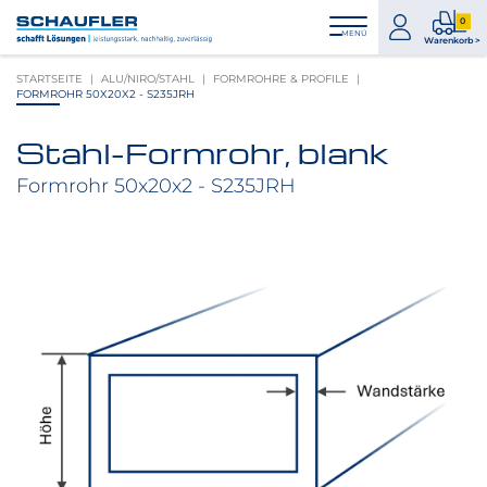
Zum
Zur
Zur
Seitenbereiche:
0
Inhalt
Hauptnavigation
Footernavigation
zum
0
MENÜ
Logo
Warenkorb >
Konto
Prod
Schaufler
STARTSEITE
ALU/NIRO/STAHL
FORMROHRE & PROFILE
im
verlinkt
FORMROHR 50X20X2 - S235JRH
War
zur
Startseite
Stahl-Formrohr, blank
Produktbilder
überspringen
Formrohr 50x20x2 - S235JRH