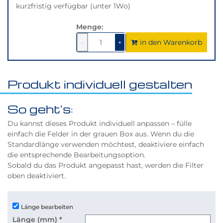
kurzfristig verfügbar (unter 1Wo)
Menge:
in den Warenkorb
1
um
1
um
-
+
1
1
verringern
erhöhen
Produkt individuell gestalten
So geht's:
Du kannst dieses Produkt individuell anpassen – fülle
einfach die Felder in der grauen Box aus. Wenn du die
Standardlänge verwenden möchtest, deaktiviere einfach
die entsprechende Bearbeitungsoption.
Sobald du das Produkt angepasst hast, werden die Filter
oben deaktiviert.
Länge bearbeiten
Länge (mm)
*