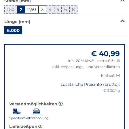
Stärke (mm)
wechselt
der
1,50
2
2,50
3
4
5
6
8
Filter
auf
Länge (mm)
die
6.000
beste
Alternative
Springe
in
zu
der
€ 40,99
"Anpassungen
gewünschten
zurücksetzen"
inkl. 20 % MwSt., netto € 34,16
Variante.
exkl. Verpackungs,- und Versandkosten
Einheit M
zusätzliche Preisinfo (brutto):
€ 3.30/kg
Versandmöglichkeiten
Spedition
Selbstabholung
Lieferzeitpunkt