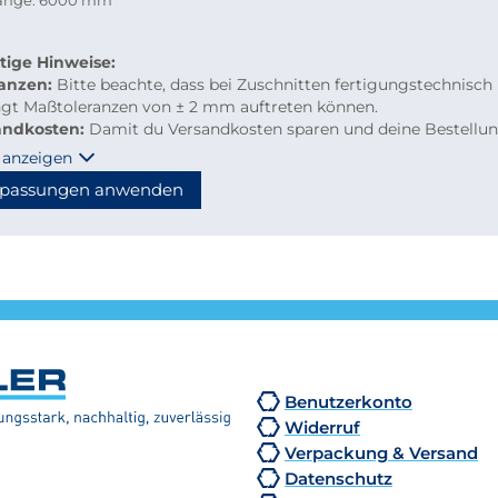
länge: 6000 mm
tige Hinweise:
ranzen:
Bitte beachte, dass bei Zuschnitten fertigungstechnisch
ngt Maßtoleranzen von ± 2 mm auftreten können.
andkosten:
Damit du Versandkosten sparen und deine Bestellu
m per Paketdienst geliefert werden kann, beachte bitte folgen
 anzeigen
linien für Kleinmengen-Zuschnitte
passungen anwenden
material: maximal 2.000 mm Länge
hzuschnitte: Gurtmaß maximal 2.850 mm
hnung: 2 × Breite + 1 × längste Seite (max. 2.000 mm)
n diese Maße überschritten, erfolgt der Versand automatisch p
tion, wodurch höhere Versandkosten entstehen.
Benutzerkonto
Widerruf
Verpackung & Versand
Datenschutz