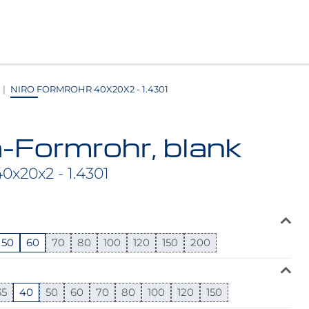
NIRO FORMROHR 40X20X2 - 1.4301
-Formrohr, blank
x20x2 - 1.4301
50
60
70
80
100
120
150
200
35
40
50
60
70
80
100
120
150