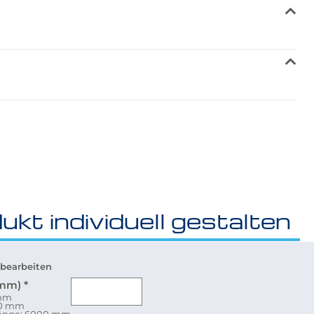
ukt individuell gestalten
bearbeiten
(mm)
*
 mm
80 mm