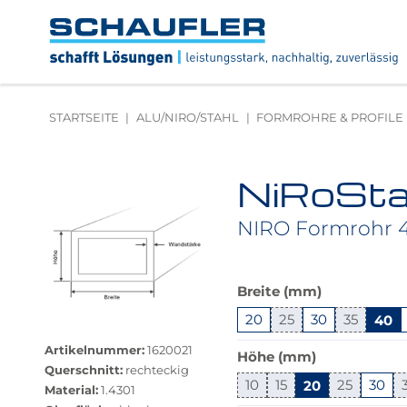
Zum
Zur
Zur
Seitenbereiche:
Inhalt
Hauptnavigation
Footernavigation
Logo
Schaufler
verlinkt
zur
STARTSEITE
ALU/NIRO/STAHL
FORMROHRE & PROFILE
Startseite
NiRoSta
Produktbilder
überspringen
NIRO Formrohr 40
Das
Breite (mm)
Produkt
20
25
30
35
40
Größere
ist
Bildversion
in
Artikelnummer:
1620021
Höhe (mm)
anzeigen
dieser
Querschnitt:
rechteckig
Variante
10
15
20
25
30
Material:
1.4301
nicht