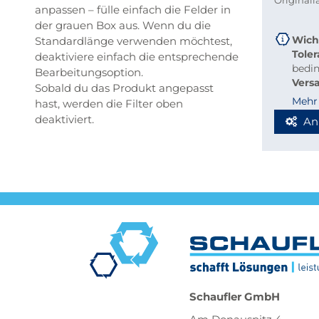
Original
anpassen – fülle einfach die Felder in
der grauen Box aus. Wenn du die
Wich
Standardlänge verwenden möchtest,
Tole
deaktiviere einfach die entsprechende
bedi
Bearbeitungsoption.
Vers
Sobald du das Produkt angepasst
beque
Mehr
hast, werden die Filter oben
Richt
deaktiviert.
An
Stab
Blec
Berec
Werde
Spedi
Schaufler GmbH