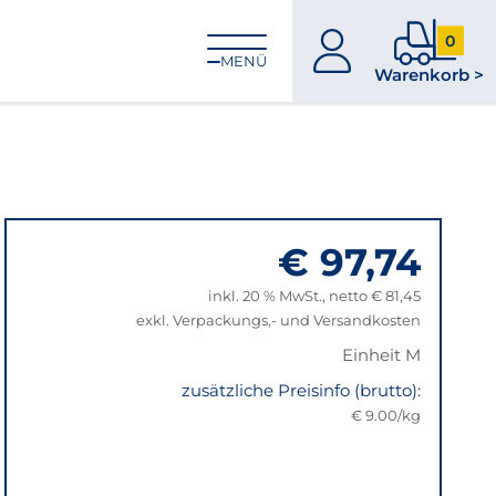
0
zum
0
MENÜ
Warenkorb >
Konto
Produkt
im
Warenk
€ 97,74
inkl. 20 % MwSt., netto € 81,45
exkl. Verpackungs,- und Versandkosten
Einheit M
zusätzliche Preisinfo (brutto):
€ 9.00/kg