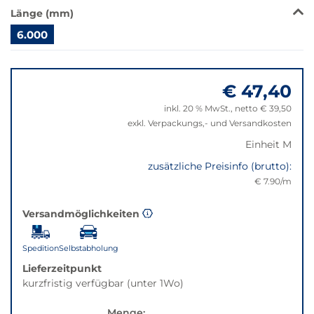
wechselt
Länge (mm)
der
Filter
6.000
auf
Springe
die
zu
beste
€ 47,40
"Anpassungen
Alternative
zurücksetzen"
in
inkl. 20 % MwSt., netto € 39,50
der
exkl. Verpackungs,- und Versandkosten
gewünschten
Einheit M
Variante.
zusätzliche Preisinfo (brutto):
€ 7.90/m
Versandmöglichkeiten
Spedition
Selbstabholung
Lieferzeitpunkt
kurzfristig verfügbar (unter 1Wo)
Menge: