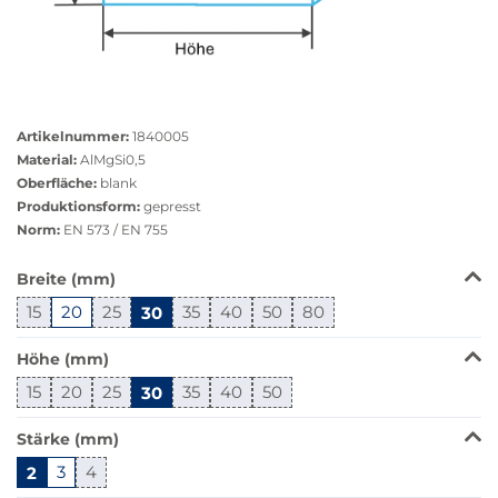
Größere
Bildversion
Artikelnummer:
1840005
anzeigen
Material:
AlMgSi0,5
Oberfläche:
blank
Produktionsform:
gepresst
Norm:
EN 573 / EN 755
Das
Breite (mm)
Produkt
15
20
25
30
35
40
50
80
ist
in
Höhe (mm)
dieser
Variante
15
20
25
30
35
40
50
nicht
verfügbar.
Stärke (mm)
Bei
2
3
4
Klick