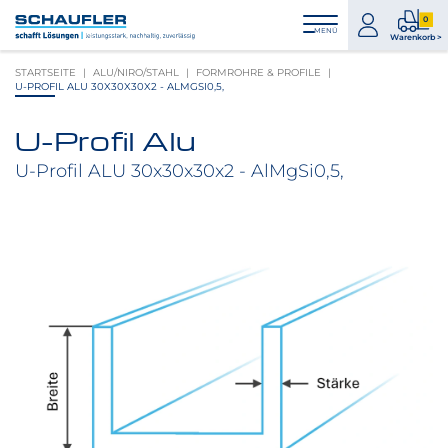
Zum
Zur
Zur
Seitenbereiche:
0
Inhalt
Hauptnavigation
Footernavigation
zum
0
MENÜ
Logo
Warenkorb >
Konto
Prod
Schaufler
STARTSEITE
ALU/NIRO/STAHL
FORMROHRE & PROFILE
im
verlinkt
U-PROFIL ALU 30X30X30X2 - ALMGSI0,5,
War
zur
Startseite
U-Profil Alu
Produktbilder
überspringen
U-Profil ALU 30x30x30x2 - AlMgSi0,5,