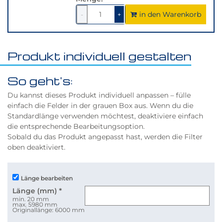
in den Warenkorb
1
um
1
um
-
+
1
1
verringern
erhöhen
Produkt individuell gestalten
So geht's:
Du kannst dieses Produkt individuell anpassen – fülle
einfach die Felder in der grauen Box aus. Wenn du die
Standardlänge verwenden möchtest, deaktiviere einfach
die entsprechende Bearbeitungsoption.
Sobald du das Produkt angepasst hast, werden die Filter
oben deaktiviert.
Länge bearbeiten
Länge (mm)
*
min. 20 mm
max. 5980 mm
Originallänge: 6000 mm