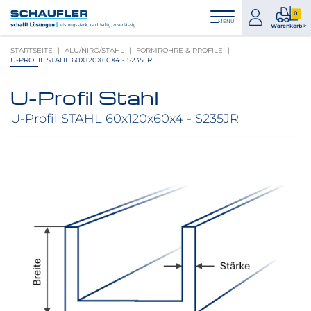
Zum
Zur
Zur
Seitenbereiche:
0
Inhalt
Hauptnavigation
Footernavigation
zum
0
MENÜ
Logo
Warenkorb >
Konto
Prod
Schaufler
STARTSEITE
ALU/NIRO/STAHL
FORMROHRE & PROFILE
im
verlinkt
U-PROFIL STAHL 60X120X60X4 - S235JR
War
zur
Startseite
U-Profil Stahl
Produktbilder
überspringen
U-Profil STAHL 60x120x60x4 - S235JR