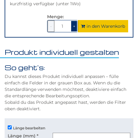
kurzfristig verfügbar (unter 1Wo)
Menge:
in den Warenkorb
1
um
1
um
-
+
1
1
verringern
erhöhen
Produkt individuell gestalten
So geht's:
Du kannst dieses Produkt individuell anpassen – fülle
einfach die Felder in der grauen Box aus. Wenn du die
Standardlänge verwenden möchtest, deaktiviere einfach
die entsprechende Bearbeitungsoption.
Sobald du das Produkt angepasst hast, werden die Filter
oben deaktiviert.
Länge bearbeiten
Länge (mm)
*