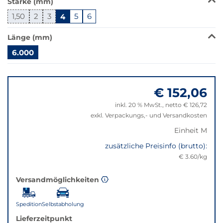
Stärke (mm)
wechselt
der
1,50
2
3
4
5
6
Filter
auf
Länge (mm)
die
6.000
beste
Alternative
Springe
in
zu
der
€ 152,06
"Anpassungen
gewünschten
zurücksetzen"
inkl. 20 % MwSt., netto € 126,72
Variante.
exkl. Verpackungs,- und Versandkosten
Einheit M
zusätzliche Preisinfo (brutto):
€ 3.60/kg
Versandmöglichkeiten
Spedition
Selbstabholung
Lieferzeitpunkt