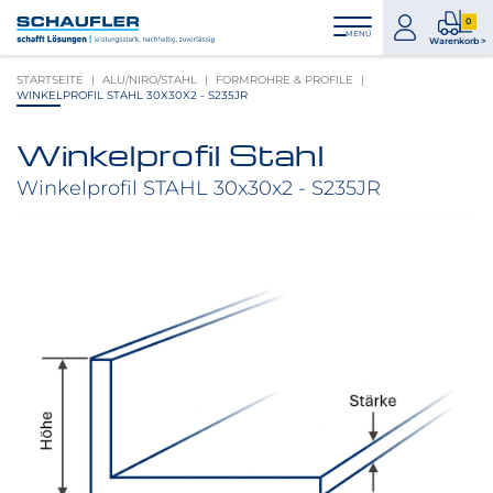
Zum
Zur
Zur
Seitenbereiche:
0
Inhalt
Hauptnavigation
Footernavigation
zum
0
MENÜ
Logo
Warenkorb >
Konto
Prod
Schaufler
STARTSEITE
ALU/NIRO/STAHL
FORMROHRE & PROFILE
im
verlinkt
WINKELPROFIL STAHL 30X30X2 - S235JR
War
zur
Startseite
Winkelprofil Stahl
Produktbilder
überspringen
Winkelprofil STAHL 30x30x2 - S235JR