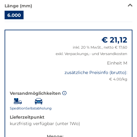
wechselt
Länge (mm)
der
Filter
6.000
auf
Springe
die
zu
beste
€ 21,12
"Anpassungen
Alternative
zurücksetzen"
in
inkl. 20 % MwSt., netto € 17,60
der
exkl. Verpackungs,- und Versandkosten
gewünschten
Einheit M
Variante.
zusätzliche Preisinfo (brutto):
€ 4.00/kg
Versandmöglichkeiten
Spedition
Selbstabholung
Lieferzeitpunkt
kurzfristig verfügbar (unter 1Wo)
Menge: