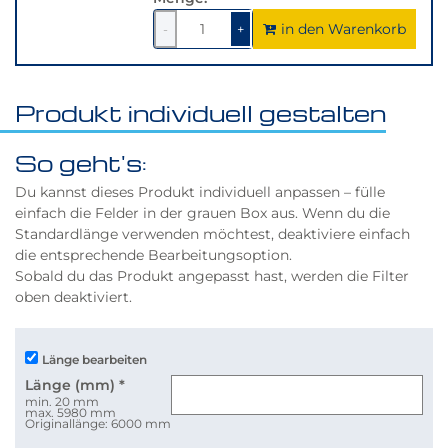
in den Warenkorb
1
um
1
um
-
+
1
1
verringern
erhöhen
Produkt individuell gestalten
So geht's:
Du kannst dieses Produkt individuell anpassen – fülle
einfach die Felder in der grauen Box aus. Wenn du die
Standardlänge verwenden möchtest, deaktiviere einfach
die entsprechende Bearbeitungsoption.
Sobald du das Produkt angepasst hast, werden die Filter
oben deaktiviert.
Länge bearbeiten
Länge (mm)
*
min. 20 mm
max. 5980 mm
Originallänge: 6000 mm