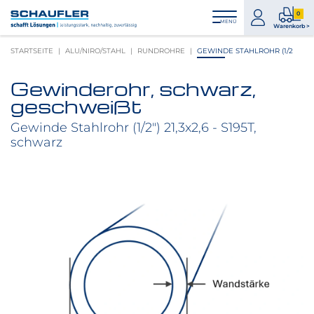
Zum
Zur
Zur
Seitenbereiche:
0
Inhalt
Hauptnavigation
Footernavigation
zum
0
MENÜ
Logo
Warenkorb >
Konto
Prod
Schaufler
STARTSEITE
ALU/NIRO/STAHL
RUNDROHRE
GEWINDE STAHLROHR (1/2
im
verlinkt
War
zur
Gewinderohr, schwarz,
Startseite
Produktbilder
geschweißt
überspringen
Gewinde Stahlrohr (1/2") 21,3x2,6 - S195T,
schwarz