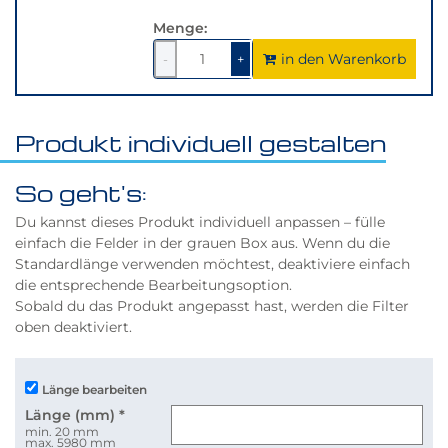
Menge:
in den Warenkorb
1
um
1
um
-
+
1
1
verringern
erhöhen
Produkt individuell gestalten
So geht's:
Du kannst dieses Produkt individuell anpassen – fülle
einfach die Felder in der grauen Box aus. Wenn du die
Standardlänge verwenden möchtest, deaktiviere einfach
die entsprechende Bearbeitungsoption.
Sobald du das Produkt angepasst hast, werden die Filter
oben deaktiviert.
Länge bearbeiten
Länge (mm)
*
min. 20 mm
max. 5980 mm