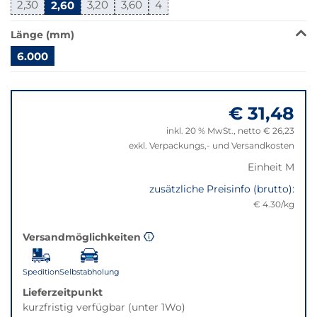
2,30
2,60
3,20
3,60
4
verfügbar.
Bei
Länge (mm)
Klick
wechselt
6.000
der
Springe
Filter
zu
auf
€ 31,48
"Anpassungen
die
zurücksetzen"
beste
inkl. 20 % MwSt., netto € 26,23
Alternative
exkl. Verpackungs,- und Versandkosten
in
Einheit M
der
gewünschten
zusätzliche Preisinfo (brutto):
Variante.
€ 4.30/kg
Versandmöglichkeiten
Spedition
Selbstabholung
Lieferzeitpunkt
kurzfristig verfügbar (unter 1Wo)