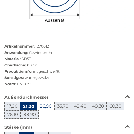
Größere
Bildversion
Artikelnummer:
1270012
anzeigen
Anwendung:
Gewinderohr
Material:
S195T
Oberfläche:
blank
Produktionsform:
geschweißt
Sonstiges:
warmgewalzt
Norm:
EN10255
Das
Außendurchmesser
Produkt
17,20
21,30
26,90
33,70
42,40
48,30
60,30
ist
in
76,10
88,90
dieser
Variante
Stärke (mm)
nicht