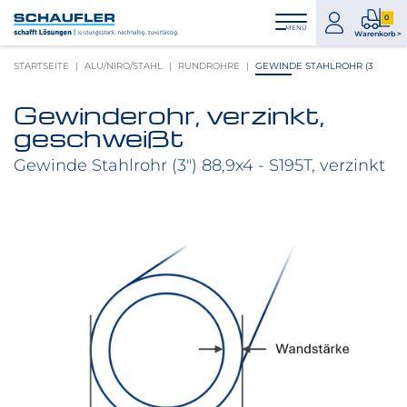
Zum
Zur
Zur
Seitenbereiche:
0
Inhalt
Hauptnavigation
Footernavigation
zum
0
MENÜ
Logo
Warenkorb >
Konto
Prod
Schaufler
STARTSEITE
ALU/NIRO/STAHL
RUNDROHRE
GEWINDE STAHLROHR (3
im
verlinkt
War
zur
Gewinderohr, verzinkt,
Startseite
Produktbilder
geschweißt
überspringen
Gewinde Stahlrohr (3") 88,9x4 - S195T, verzinkt