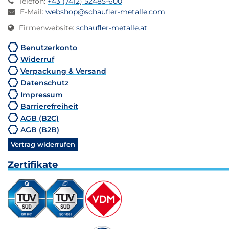
Telefon
:
+43 (7412) 52485-600
E-Mail
:
webshop@schaufler-metalle.com
Firmenwebsite
:
schaufler-metalle.at
Benutzerkonto
Widerruf
Verpackung & Versand
Datenschutz
Impressum
Barrierefreiheit
AGB (B2C)
AGB (B2B)
Vertrag widerrufen
Zertifikate