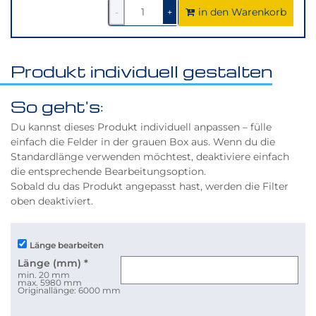
in den Warenkorb
1
um
1
um
-
+
1
1
verringern
erhöhen
Produkt individuell gestalten
So geht's:
Du kannst dieses Produkt individuell anpassen – fülle
einfach die Felder in der grauen Box aus. Wenn du die
Standardlänge verwenden möchtest, deaktiviere einfach
die entsprechende Bearbeitungsoption.
Sobald du das Produkt angepasst hast, werden die Filter
oben deaktiviert.
Länge bearbeiten
Länge (mm)
*
min. 20 mm
max. 5980 mm
Originallänge: 6000 mm