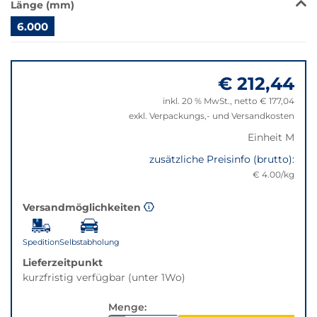
Länge (mm)
Klick
wechselt
6.000
der
Springe
Filter
zu
auf
€ 212,44
"Anpassungen
die
zurücksetzen"
beste
inkl. 20 % MwSt., netto € 177,04
Alternative
exkl. Verpackungs,- und Versandkosten
in
Einheit M
der
gewünschten
zusätzliche Preisinfo (brutto):
Variante.
€ 4.00/kg
Versandmöglichkeiten
Spedition
Selbstabholung
Lieferzeitpunkt
kurzfristig verfügbar (unter 1Wo)
Menge: