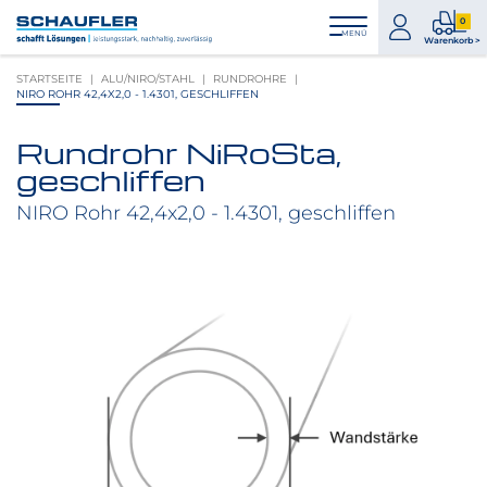
Zum
Zur
Zur
Seitenbereiche:
0
Inhalt
Hauptnavigation
Footernavigation
zum
0
MENÜ
Logo
Warenkorb >
Konto
Prod
Schaufler
STARTSEITE
ALU/NIRO/STAHL
RUNDROHRE
im
verlinkt
NIRO ROHR 42,4X2,0 - 1.4301, GESCHLIFFEN
War
zur
Startseite
Rundrohr NiRoSta,
Produktbilder
geschliffen
überspringen
NIRO Rohr 42,4x2,0 - 1.4301, geschliffen