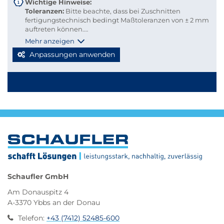
Wichtige Hinweise:
Toleranzen:
Bitte beachte, dass bei Zuschnitten
fertigungstechnisch bedingt Maßtoleranzen von ± 2 mm
auftreten können.
Versandkosten:
Damit du Versandkosten sparen und
Mehr anzeigen
deine Bestellung bequem per Paketdienst geliefert
Anpassungen anwenden
werden kann, beachte bitte folgende Richtlinien für
Kleinmengen-Zuschnitte
Stabmaterial: maximal 2.000 mm Länge
Blechzuschnitte: Gurtmaß maximal 2.850 mm
Berechnung: 2 × Breite + 1 × längste Seite (max. 2.000
mm)
Werden diese Maße überschritten, erfolgt der Versand
automatisch per Spedition, wodurch höhere
Versandkosten entstehen.
Schaufler GmbH
Am Donauspitz 4
A-3370 Ybbs an der Donau
Telefon
:
+43 (7412) 52485-600