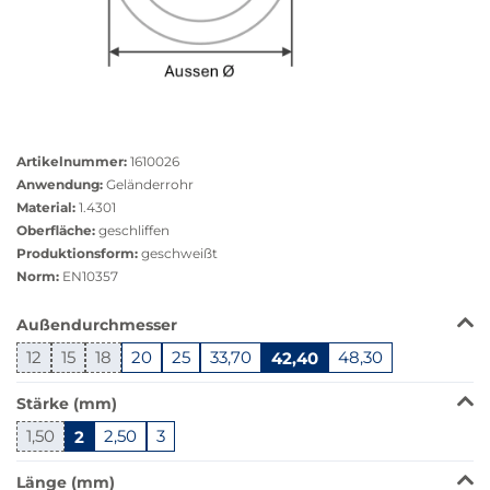
Größere
Bildversion
Artikelnummer:
1610026
anzeigen
Anwendung:
Geländerrohr
Material:
1.4301
Oberfläche:
geschliffen
Produktionsform:
geschweißt
Norm:
EN10357
Das
Außendurchmesser
Produkt
12
15
18
20
25
33,70
42,40
48,30
ist
in
Stärke (mm)
dieser
Variante
1,50
2
2,50
3
nicht
verfügbar.
Länge (mm)