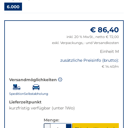
Bei
6.000
Klick
wechselt
Springe
der
zu
Filter
€ 86,40
"Anpassungen
auf
zurücksetzen"
inkl. 20 % MwSt., netto € 72,00
die
exkl. Verpackungs,- und Versandkosten
beste
Alternative
Einheit M
in
zusätzliche Preisinfo (brutto):
der
€ 14.40/m
gewünschten
Variante.
Versandmöglichkeiten
Spedition
Selbstabholung
Lieferzeitpunkt
kurzfristig verfügbar (unter 1Wo)
Menge: