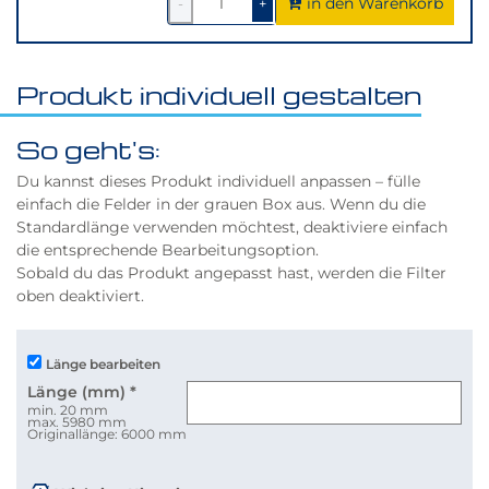
in den Warenkorb
1
um
1
um
-
+
1
1
verringern
erhöhen
Produkt individuell gestalten
So geht's:
Du kannst dieses Produkt individuell anpassen – fülle
einfach die Felder in der grauen Box aus. Wenn du die
Standardlänge verwenden möchtest, deaktiviere einfach
die entsprechende Bearbeitungsoption.
Sobald du das Produkt angepasst hast, werden die Filter
oben deaktiviert.
Länge bearbeiten
Länge (mm)
*
min. 20 mm
max. 5980 mm
Originallänge: 6000 mm