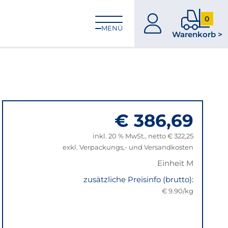
0
zum
0
MENÜ
Warenkorb >
Konto
Produkt
im
Warenk
€ 386,69
inkl. 20 % MwSt., netto € 322,25
exkl. Verpackungs,- und Versandkosten
Einheit M
zusätzliche Preisinfo (brutto):
€ 9.90/kg