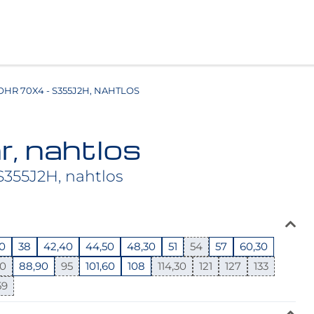
HR 70X4 - S355J2H, NAHTLOS
r, nahtlos
 S355J2H, nahtlos
70
38
42,40
44,50
48,30
51
54
57
60,30
50
88,90
95
101,60
108
114,30
121
127
133
59