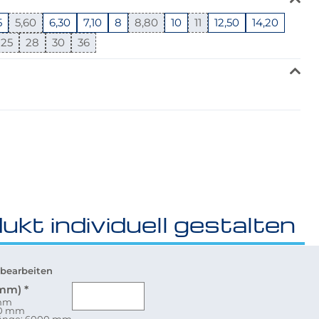
5
5,60
6,30
7,10
8
8,80
10
11
12,50
14,20
25
28
30
36
ukt individuell gestalten
bearbeiten
(mm)
*
 mm
80 mm