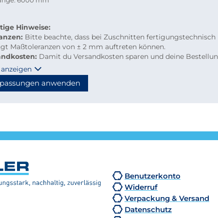
länge: 6000 mm
tige Hinweise:
ranzen:
Bitte beachte, dass bei Zuschnitten fertigungstechnisch
ngt Maßtoleranzen von ± 2 mm auftreten können.
andkosten:
Damit du Versandkosten sparen und deine Bestellu
m per Paketdienst geliefert werden kann, beachte bitte folgen
 anzeigen
linien für Kleinmengen-Zuschnitte
passungen anwenden
material: maximal 2.000 mm Länge
hzuschnitte: Gurtmaß maximal 2.850 mm
hnung: 2 × Breite + 1 × längste Seite (max. 2.000 mm)
n diese Maße überschritten, erfolgt der Versand automatisch p
tion, wodurch höhere Versandkosten entstehen.
Benutzerkonto
Widerruf
Verpackung & Versand
Datenschutz