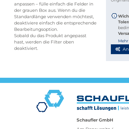
Original
anpassen – fülle einfach die Felder in
der grauen Box aus. Wenn du die
Wich
Standardlänge verwenden möchtest,
Tole
deaktiviere einfach die entsprechende
bedi
Bearbeitungsoption.
Vers
Sobald du das Produkt angepasst
beque
Mehr
hast, werden die Filter oben
Richt
deaktiviert.
An
Stab
Blec
Berec
Werde
Spedi
Schaufler GmbH