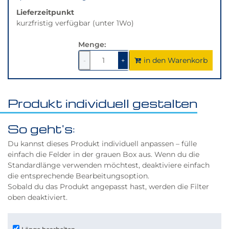
Lieferzeitpunkt
kurzfristig verfügbar (unter 1Wo)
Menge:
in den Warenkorb
1
um
1
um
-
+
1
1
verringern
erhöhen
Produkt individuell gestalten
So geht's:
Du kannst dieses Produkt individuell anpassen – fülle
einfach die Felder in der grauen Box aus. Wenn du die
Standardlänge verwenden möchtest, deaktiviere einfach
die entsprechende Bearbeitungsoption.
Sobald du das Produkt angepasst hast, werden die Filter
oben deaktiviert.