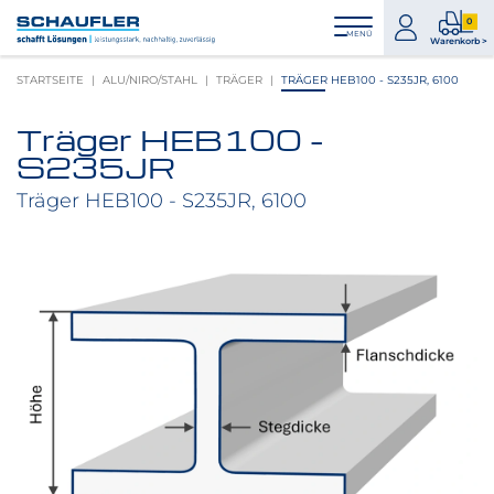
Zum
Zur
Zur
Seitenbereiche:
0
Inhalt
Hauptnavigation
Footernavigation
zum
0
MENÜ
Logo
Warenkorb >
Konto
Prod
Schaufler
STARTSEITE
ALU/NIRO/STAHL
TRÄGER
TRÄGER HEB100 - S235JR, 6100
im
verlinkt
War
zur
Träger HEB100 -
Startseite
Produktbilder
S235JR
überspringen
Träger HEB100 - S235JR, 6100