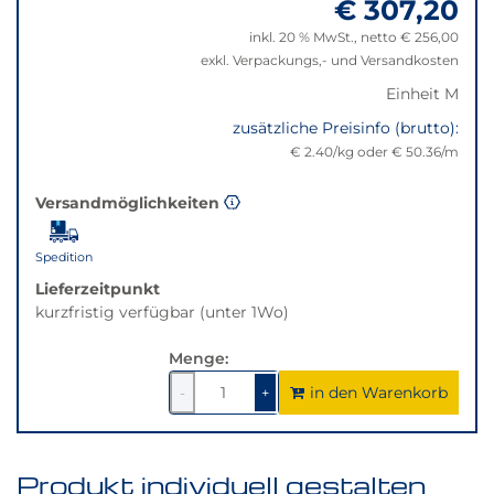
€ 307,20
"Anpassungen
nicht
zurücksetzen"
verfügbar.
inkl. 20 % MwSt., netto € 256,00
Bei
exkl. Verpackungs,- und Versandkosten
Klick
Einheit M
wechselt
zusätzliche Preisinfo (brutto):
der
€ 2.40/kg oder € 50.36/m
Filter
auf
die
Versandmöglichkeiten
beste
Alternative
Spedition
in
Lieferzeitpunkt
der
kurzfristig verfügbar (unter 1Wo)
gewünschten
Variante.
Menge:
in den Warenkorb
1
um
1
um
-
+
1
1
verringern
erhöhen
Produkt individuell gestalten