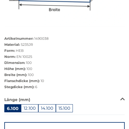
Größere
Bildversion
Artikelnummer:
1490038
anzeigen
Material:
S235JR
Form:
HEB
Norm:
EN 10025
Dimension:
100
Höhe (mm):
100
Breite (mm):
100
Flanschdicke (mm):
10
Stegdicke (mm):
6
Das
Länge (mm)
Produkt
6.100
12.100
14.100
15.100
ist
in
Springe
dieser
zu
Variante