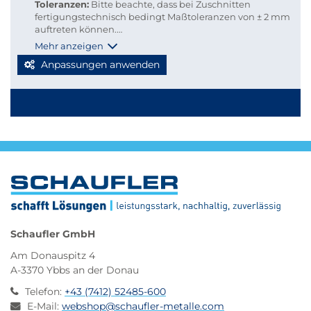
Toleranzen:
Bitte beachte, dass bei Zuschnitten
fertigungstechnisch bedingt Maßtoleranzen von ± 2 mm
auftreten können.
Versandkosten:
Damit du Versandkosten sparen und
Mehr anzeigen
deine Bestellung bequem per Paketdienst geliefert
Anpassungen anwenden
werden kann, beachte bitte folgende Richtlinien für
Kleinmengen-Zuschnitte
Stabmaterial: maximal 2.000 mm Länge
Blechzuschnitte: Gurtmaß maximal 2.850 mm
Berechnung: 2 × Breite + 1 × längste Seite (max. 2.000
mm)
Werden diese Maße überschritten, erfolgt der Versand
automatisch per Spedition, wodurch höhere
Versandkosten entstehen.
Schaufler GmbH
Am Donauspitz 4
A-3370 Ybbs an der Donau
Telefon
:
+43 (7412) 52485-600
E-Mail
:
webshop@schaufler-metalle.com