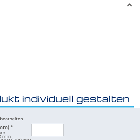
ukt individuell gestalten
bearbeiten
(mm)
*
 mm
80 mm