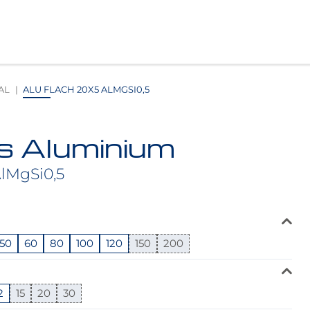
AL
ALU FLACH 20X5 ALMGSI0,5
s Aluminium
AlMgSi0,5
50
60
80
100
120
150
200
2
15
20
30