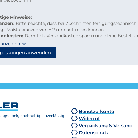
länge: 6000 mm
tige Hinweise:
ranzen:
Bitte beachte, dass bei Zuschnitten fertigungstechnisch
ngt Maßtoleranzen von ± 2 mm auftreten können.
andkosten:
Damit du Versandkosten sparen und deine Bestellu
m per Paketdienst geliefert werden kann, beachte bitte folgen
 anzeigen
linien für Kleinmengen-Zuschnitte
passungen anwenden
material: maximal 2.000 mm Länge
hzuschnitte: Gurtmaß maximal 2.850 mm
hnung: 2 × Breite + 1 × längste Seite (max. 2.000 mm)
n diese Maße überschritten, erfolgt der Versand automatisch p
tion, wodurch höhere Versandkosten entstehen.
Benutzerkonto
Widerruf
Verpackung & Versand
Datenschutz