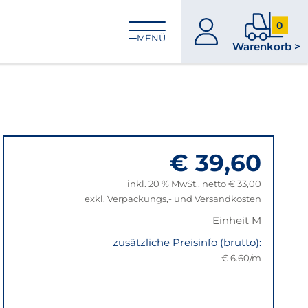
0
zum
0
MENÜ
Warenkorb >
Konto
Produkt
im
Warenk
€ 39,60
inkl. 20 % MwSt., netto € 33,00
exkl. Verpackungs,- und Versandkosten
Einheit M
zusätzliche Preisinfo (brutto):
€ 6.60/m