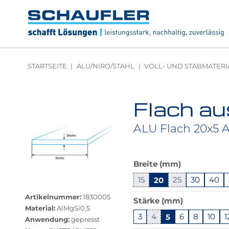
Zum
Zur
Zur
Seitenbereiche:
Inhalt
Hauptnavigation
Footernavigation
Logo
Schaufler
verlinkt
zur
STARTSEITE
ALU/NIRO/STAHL
VOLL- UND STABMATERI
Startseite
Flach au
Produktbilder
überspringen
ALU Flach 20x5 
Das
Breite (mm)
Produkt
15
20
25
30
40
Größere
ist
Bildversion
in
Artikelnummer:
1830005
Stärke (mm)
anzeigen
dieser
Material:
AlMgSi0,5
Variante
3
4
5
6
8
10
1
Anwendung:
gepresst
nicht