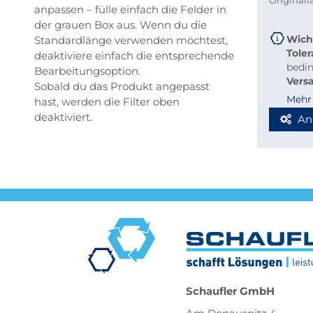
Original
anpassen – fülle einfach die Felder in
der grauen Box aus. Wenn du die
Wich
Standardlänge verwenden möchtest,
Tole
deaktiviere einfach die entsprechende
bedi
Bearbeitungsoption.
Vers
Sobald du das Produkt angepasst
beque
Mehr
hast, werden die Filter oben
Richt
deaktiviert.
An
Stab
Blec
Berec
Werde
Spedi
Schaufler GmbH