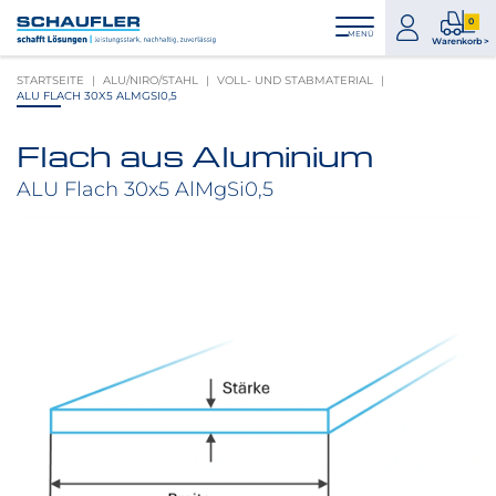
Zum
Zur
Zur
Seitenbereiche:
0
Inhalt
Hauptnavigation
Footernavigation
zum
0
MENÜ
Logo
Warenkorb >
Konto
Prod
Schaufler
STARTSEITE
ALU/NIRO/STAHL
VOLL- UND STABMATERIAL
im
verlinkt
ALU FLACH 30X5 ALMGSI0,5
War
zur
Startseite
Flach aus Aluminium
Produktbilder
überspringen
ALU Flach 30x5 AlMgSi0,5