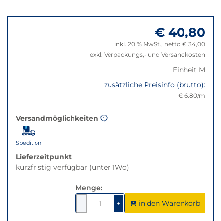
der
Springe
Filter
zu
auf
€ 40,80
"Anpassungen
die
zurücksetzen"
beste
inkl. 20 % MwSt., netto € 34,00
Alternative
exkl. Verpackungs,- und Versandkosten
in
Einheit M
der
gewünschten
zusätzliche Preisinfo (brutto):
Variante.
€ 6.80/m
Versandmöglichkeiten
Spedition
Lieferzeitpunkt
kurzfristig verfügbar (unter 1Wo)
Menge:
in den Warenkorb
1
um
1
um
-
+
1
1
verringern
erhöhen