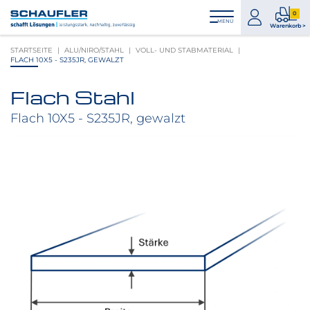
Zum
Zur
Zur
Seitenbereiche:
0
Inhalt
Hauptnavigation
Footernavigation
zum
0
MENÜ
Logo
Warenkorb >
Konto
Prod
Schaufler
STARTSEITE
ALU/NIRO/STAHL
VOLL- UND STABMATERIAL
im
verlinkt
FLACH 10X5 - S235JR, GEWALZT
War
zur
Startseite
Flach Stahl
Produktbilder
überspringen
Flach 10X5 - S235JR, gewalzt