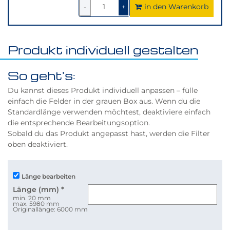
in den Warenkorb
1
um
1
um
-
+
1
1
verringern
erhöhen
Produkt individuell gestalten
So geht's:
Du kannst dieses Produkt individuell anpassen – fülle
einfach die Felder in der grauen Box aus. Wenn du die
Standardlänge verwenden möchtest, deaktiviere einfach
die entsprechende Bearbeitungsoption.
Sobald du das Produkt angepasst hast, werden die Filter
oben deaktiviert.
Länge bearbeiten
Länge (mm)
*
min. 20 mm
max. 5980 mm
Originallänge: 6000 mm