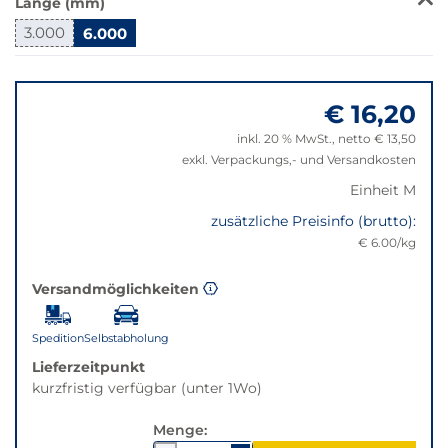
Länge (mm)
wechselt
der
3.000
6.000
Filter
Springe
auf
zu
die
€ 16,20
"Anpassungen
beste
zurücksetzen"
Alternative
inkl. 20 % MwSt., netto € 13,50
in
exkl. Verpackungs,- und Versandkosten
der
Einheit M
gewünschten
Variante.
zusätzliche Preisinfo (brutto):
€ 6.00/kg
Versandmöglichkeiten
Spedition
Selbstabholung
Lieferzeitpunkt
kurzfristig verfügbar (unter 1Wo)
Menge: