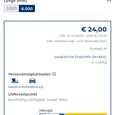
Länge (mm)
wechselt
der
3.000
6.000
Filter
Springe
auf
zu
die
€ 24,00
"Anpassungen
beste
zurücksetzen"
Alternative
inkl. 20 % MwSt., netto € 20,00
in
exkl. Verpackungs,- und Versandkosten
der
Einheit M
gewünschten
Variante.
zusätzliche Preisinfo (brutto):
€ 4.00/kg
Versandmöglichkeiten
Spedition
Selbstabholung
Lieferzeitpunkt
kurzfristig verfügbar (unter 1Wo)
Menge: