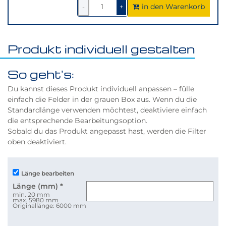
in den Warenkorb
1
um
1
um
-
+
1
1
verringern
erhöhen
Produkt individuell gestalten
So geht's:
Du kannst dieses Produkt individuell anpassen – fülle
einfach die Felder in der grauen Box aus. Wenn du die
Standardlänge verwenden möchtest, deaktiviere einfach
die entsprechende Bearbeitungsoption.
Sobald du das Produkt angepasst hast, werden die Filter
oben deaktiviert.
Länge bearbeiten
Länge (mm)
*
min. 20 mm
max. 5980 mm
Originallänge: 6000 mm