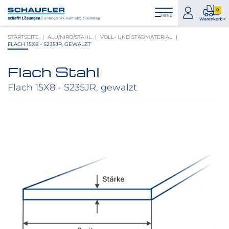
Zum
Zur
Zur
Seitenbereiche:
0
Inhalt
Hauptnavigation
Footernavigation
zum
0
MENÜ
Logo
Warenkorb >
Konto
Prod
Schaufler
STARTSEITE
ALU/NIRO/STAHL
VOLL- UND STABMATERIAL
im
verlinkt
FLACH 15X8 - S235JR, GEWALZT
War
zur
Startseite
Flach Stahl
Produktbilder
überspringen
Flach 15X8 - S235JR, gewalzt