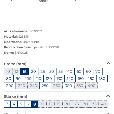
Größere
Bildversion
Artikelnummer:
1030012
anzeigen
Material:
S235JR
Oberfläche:
unverzinkt
Produktionsform:
gewalzt EN10058
Norm:
EN10025
Das
Breite (mm)
Produkt
10
12
15
20
25
30
35
40
50
60
70
ist
in
80
90
100
110
120
130
140
150
160
180
dieser
200
220
240
250
260
300
350
400
Variante
nicht
Stärke (mm)
verfügbar.
3
4
5
6
8
10
12
15
20
25
30
35
40
Bei
Klick