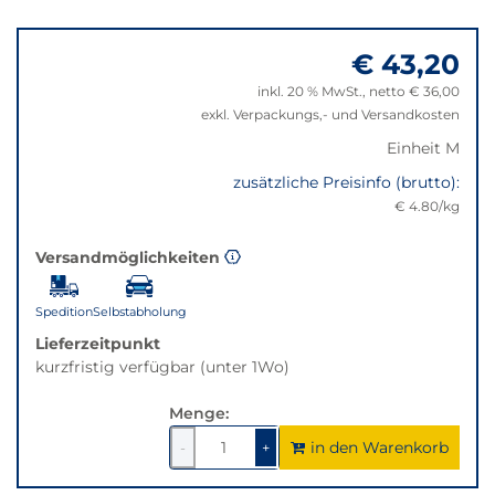
wechselt
Springe
der
zu
Filter
€ 43,20
"Anpassungen
auf
zurücksetzen"
inkl. 20 % MwSt., netto € 36,00
die
exkl. Verpackungs,- und Versandkosten
beste
Alternative
Einheit M
in
zusätzliche Preisinfo (brutto):
der
€ 4.80/kg
gewünschten
Variante.
Versandmöglichkeiten
Spedition
Selbstabholung
Lieferzeitpunkt
kurzfristig verfügbar (unter 1Wo)
Menge:
in den Warenkorb
1
um
1
um
-
+
1
1
verringern
erhöhen