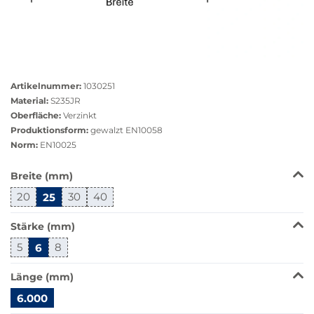
Größere
Bildversion
Artikelnummer:
1030251
anzeigen
Material:
S235JR
Oberfläche:
Verzinkt
Produktionsform:
gewalzt EN10058
Norm:
EN10025
Das
Breite (mm)
Produkt
20
25
30
40
ist
in
Stärke (mm)
dieser
Variante
5
6
8
nicht
verfügbar.
Länge (mm)
Bei
6.000
Klick