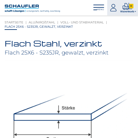
Zum
Zur
Zur
Seitenbereiche:
0
Inhalt
Hauptnavigation
Footernavigation
zum
0
MENÜ
Logo
Warenkorb >
Konto
Prod
Schaufler
STARTSEITE
ALU/NIRO/STAHL
VOLL- UND STABMATERIAL
im
verlinkt
FLACH 25X6 - S235JR, GEWALZT, VERZINKT
War
zur
Startseite
Flach Stahl, verzinkt
Produktbilder
überspringen
Flach 25X6 - S235JR, gewalzt, verzinkt