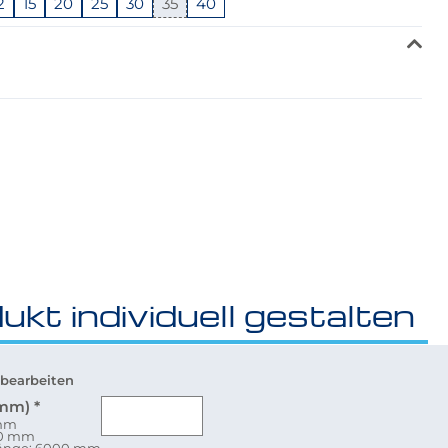
2
15
20
25
30
35
40
ukt individuell gestalten
bearbeiten
(mm)
*
 mm
80 mm