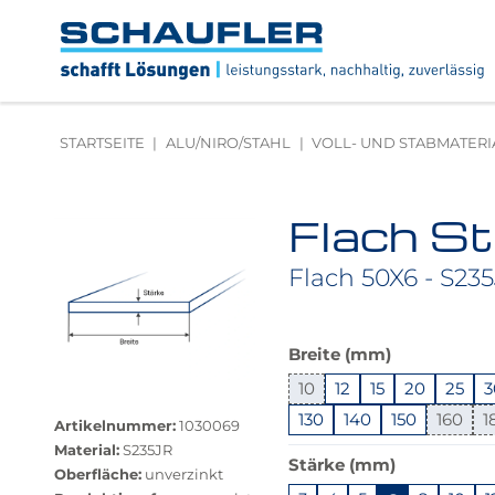
Zum
Zur
Zur
Seitenbereiche:
Inhalt
Hauptnavigation
Footernavigation
Logo
Schaufler
verlinkt
zur
STARTSEITE
ALU/NIRO/STAHL
VOLL- UND STABMATERI
Startseite
Flach St
Produktbilder
überspringen
Flach 50X6 - S23
Das
Breite (mm)
Produkt
10
12
15
20
25
3
Größere
ist
Bildversion
in
130
140
150
160
1
Artikelnummer:
1030069
anzeigen
dieser
Material:
S235JR
Stärke (mm)
Variante
Oberfläche:
unverzinkt
nicht