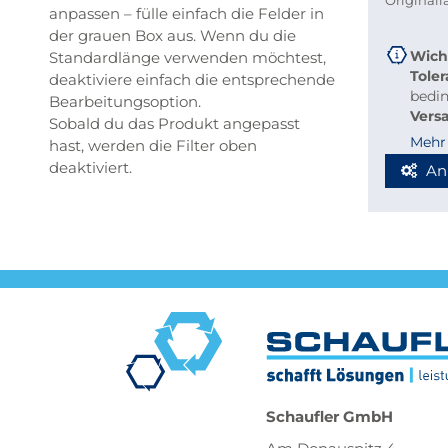
Original
anpassen – fülle einfach die Felder in
der grauen Box aus. Wenn du die
Wich
Standardlänge verwenden möchtest,
Tole
deaktiviere einfach die entsprechende
bedi
Bearbeitungsoption.
Vers
Sobald du das Produkt angepasst
beque
Mehr
hast, werden die Filter oben
Richt
deaktiviert.
An
Stab
Blec
Berec
Werde
Spedi
Schaufler GmbH