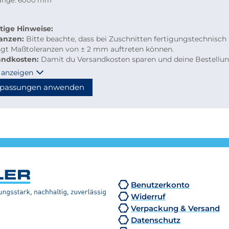
länge: 6000 mm
tige Hinweise:
ranzen:
Bitte beachte, dass bei Zuschnitten fertigungstechnisch
ngt Maßtoleranzen von ± 2 mm auftreten können.
andkosten:
Damit du Versandkosten sparen und deine Bestellu
m per Paketdienst geliefert werden kann, beachte bitte folgen
 anzeigen
linien für Kleinmengen-Zuschnitte
passungen anwenden
material: maximal 2.000 mm Länge
hzuschnitte: Gurtmaß maximal 2.850 mm
hnung: 2 × Breite + 1 × längste Seite (max. 2.000 mm)
n diese Maße überschritten, erfolgt der Versand automatisch p
tion, wodurch höhere Versandkosten entstehen.
Benutzerkonto
Widerruf
Verpackung & Versand
Datenschutz