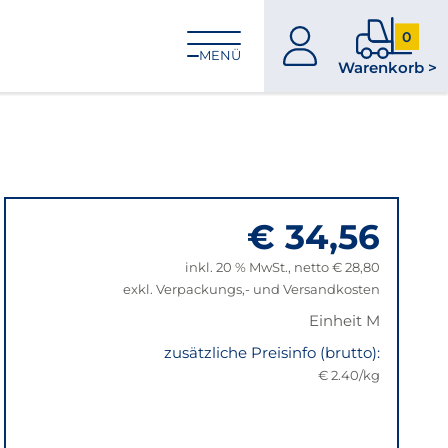
0
zum
0
MENÜ
Warenkorb >
Konto
Produkt
im
Warenk
€ 34,56
inkl. 20 % MwSt., netto € 28,80
exkl. Verpackungs,- und Versandkosten
Einheit M
zusätzliche Preisinfo (brutto):
€ 2.40/kg