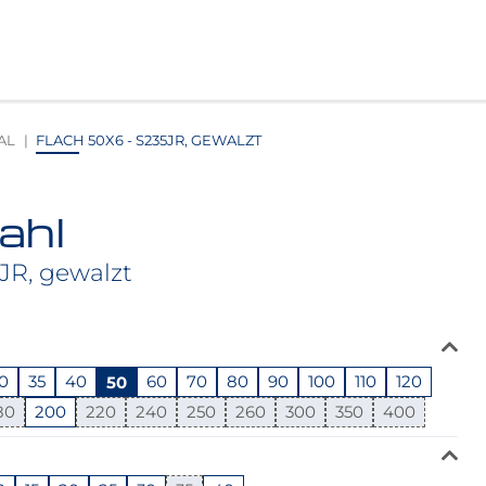
AL
FLACH 50X6 - S235JR, GEWALZT
ahl
5JR, gewalzt
0
35
40
50
60
70
80
90
100
110
120
80
200
220
240
250
260
300
350
400