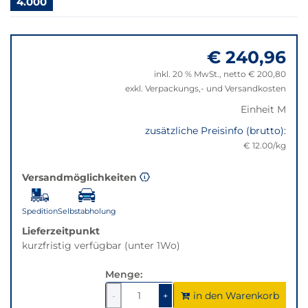
4.000
Klick
wechselt
Springe
der
zu
Filter
€ 240,96
"Anpassungen
auf
zurücksetzen"
inkl. 20 % MwSt., netto € 200,80
die
exkl. Verpackungs,- und Versandkosten
beste
Alternative
Einheit M
in
zusätzliche Preisinfo (brutto):
der
€ 12.00/kg
gewünschten
Variante.
Versandmöglichkeiten
Spedition
Selbstabholung
Lieferzeitpunkt
kurzfristig verfügbar (unter 1Wo)
Menge:
in den Warenkorb
1
um
1
um
-
+
1
1