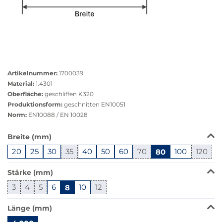
Größere
Bildversion
Artikelnummer:
1700039
anzeigen
Material:
1.4301
Oberfläche:
geschliffen K320
Produktionsform:
geschnitten EN10051
Norm:
EN10088 / EN 10028
Das
Breite (mm)
Produkt
20
25
30
35
40
50
60
70
80
100
120
ist
in
Stärke (mm)
dieser
Variante
3
4
5
6
8
10
12
nicht
verfügbar.
Länge (mm)
Bei