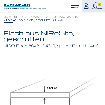
Zum
Zur
Zur
Seitenbereiche:
0
Inhalt
Hauptnavigation
Footernavigation
zum
0
MENÜ
Logo
Warenkorb >
Konto
Prod
Schaufler
STARTSEITE
ALU/NIRO/STAHL
VOLL- UND STABMATERIAL
im
verlinkt
NIRO FLACH 80X8 - 1.4301, GESCHLIFFEN (HL 4M)
War
zur
Startseite
Flach aus NiRoSta,
Produktbilder
geschliffen
überspringen
NIRO Flach 80X8 - 1.4301, geschliffen (HL 4m)