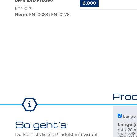
Produktionsform:
Variante
6.000
gezogen
nicht
Springe
Norm:
EN 10088 / EN 10278
verfügbar.
zu
Bei
"Anpassungen
Klick
zurücksetzen"
wechselt
der
Filter
auf
die
beste
Alternative
in
der
Prod
gewünschten
Variante.
Länge 
So geht's:
Länge 
min. 20
max. 59
Du kannst dieses Produkt individuell