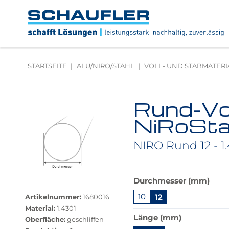
Zum
Zur
Zur
Seitenbereiche:
Inhalt
Hauptnavigation
Footernavigation
Logo
Schaufler
verlinkt
zur
STARTSEITE
ALU/NIRO/STAHL
VOLL- UND STABMATERI
Startseite
Rund-Vol
Produktbilder
überspringen
NiRoSta,
NIRO Rund 12 - 1.
Das
Durchmesser (mm)
Größere
Produkt
Bildversion
10
12
Artikelnummer:
1680016
ist
anzeigen
Material:
1.4301
in
Länge (mm)
Oberfläche:
geschliffen
dieser