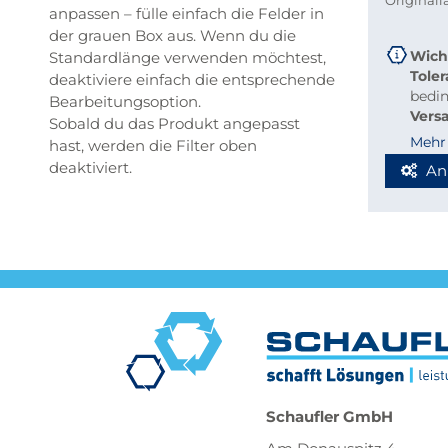
Original
anpassen – fülle einfach die Felder in
der grauen Box aus. Wenn du die
Wich
Standardlänge verwenden möchtest,
Tole
deaktiviere einfach die entsprechende
bedi
Bearbeitungsoption.
Vers
Sobald du das Produkt angepasst
beque
Mehr
hast, werden die Filter oben
Richt
deaktiviert.
An
Stab
Blec
Berec
Werde
Spedi
Schaufler GmbH