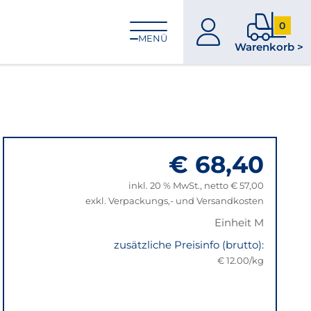
0
zum
0
MENÜ
Warenkorb >
Konto
Produkt
im
Warenk
€ 68,40
inkl. 20 % MwSt., netto € 57,00
exkl. Verpackungs,- und Versandkosten
Einheit M
zusätzliche Preisinfo (brutto):
€ 12.00/kg