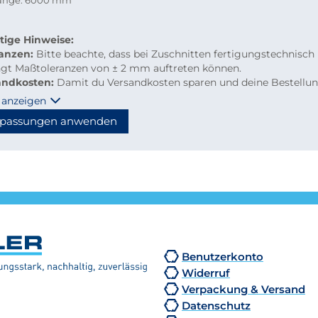
länge: 6000 mm
tige Hinweise:
ranzen:
Bitte beachte, dass bei Zuschnitten fertigungstechnisch
ngt Maßtoleranzen von ± 2 mm auftreten können.
andkosten:
Damit du Versandkosten sparen und deine Bestellu
m per Paketdienst geliefert werden kann, beachte bitte folgen
 anzeigen
linien für Kleinmengen-Zuschnitte
passungen anwenden
material: maximal 2.000 mm Länge
hzuschnitte: Gurtmaß maximal 2.850 mm
hnung: 2 × Breite + 1 × längste Seite (max. 2.000 mm)
n diese Maße überschritten, erfolgt der Versand automatisch p
tion, wodurch höhere Versandkosten entstehen.
Benutzerkonto
Widerruf
Verpackung & Versand
Datenschutz