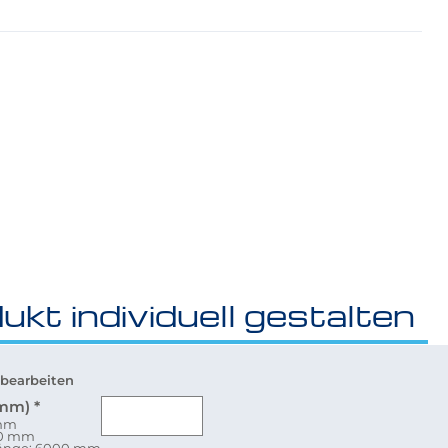
ukt individuell gestalten
bearbeiten
(mm)
*
 mm
80 mm