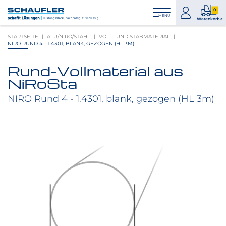
Zum
Zur
Zur
Seitenbereiche:
0
Inhalt
Hauptnavigation
Footernavigation
zum
0
MENÜ
Logo
Warenkorb >
Konto
Prod
Schaufler
STARTSEITE
ALU/NIRO/STAHL
VOLL- UND STABMATERIAL
im
verlinkt
NIRO RUND 4 - 1.4301, BLANK, GEZOGEN (HL 3M)
War
zur
Startseite
Rund-Vollmaterial aus
Produktbilder
NiRoSta
überspringen
NIRO Rund 4 - 1.4301, blank, gezogen (HL 3m)