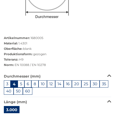
Größere
Bildversion
Artikelnummer:
1680005
anzeigen
Material:
1.4301
Oberfläche:
blank
Produktionsform:
gezogen
Toleranz:
H9
Norm:
EN 10088 / EN 10278
Das
Durchmesser (mm)
Produkt
3
4
5
6
8
10
12
14
16
20
25
30
35
ist
in
40
50
60
dieser
Variante
Länge (mm)
nicht
3.000
verfügbar.