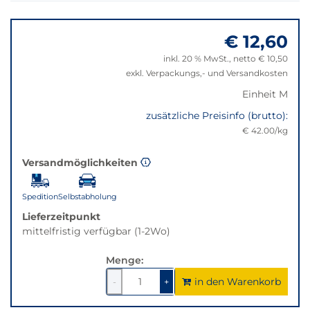
Bei
Springe
Klick
zu
wechselt
€ 12,60
"Anpassungen
der
zurücksetzen"
inkl. 20 % MwSt., netto € 10,50
Filter
exkl. Verpackungs,- und Versandkosten
auf
die
Einheit M
beste
zusätzliche Preisinfo (brutto):
Alternative
€ 42.00/kg
in
der
Versandmöglichkeiten
gewünschten
Variante.
Spedition
Selbstabholung
Lieferzeitpunkt
mittelfristig verfügbar (1-2Wo)
Menge:
in den Warenkorb
1
um
1
um
-
+
1
1
verringern
erhöhen