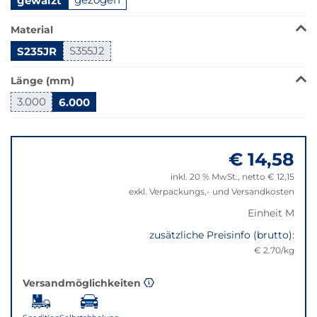
gewalzt
der
Filter
Material
auf
die
S235JR
S355J2
beste
Alternative
Länge (mm)
in
3.000
6.000
der
gewünschten
Springe
Variante.
zu
€ 14,58
"Anpassungen
zurücksetzen"
inkl. 20 % MwSt., netto € 12,15
exkl. Verpackungs,- und Versandkosten
Einheit M
zusätzliche Preisinfo (brutto):
€ 2.70/kg
Versandmöglichkeiten