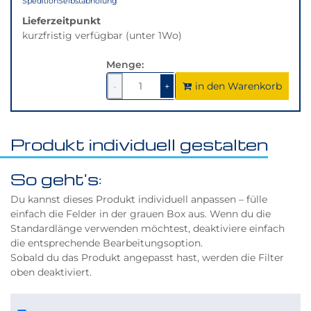
Spedition
Selbstabholung
Lieferzeitpunkt
kurzfristig verfügbar (unter 1Wo)
Menge:
in den Warenkorb
1
um
1
um
-
+
1
1
verringern
erhöhen
Produkt individuell gestalten
So geht's:
Du kannst dieses Produkt individuell anpassen – fülle
einfach die Felder in der grauen Box aus. Wenn du die
Standardlänge verwenden möchtest, deaktiviere einfach
die entsprechende Bearbeitungsoption.
Sobald du das Produkt angepasst hast, werden die Filter
oben deaktiviert.