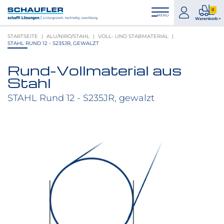
Zum
Zur
Zur
Seitenbereiche:
0
Inhalt
Hauptnavigation
Footernavigation
zum
0
MENÜ
Logo
Warenkorb >
Konto
Prod
Schaufler
STARTSEITE
ALU/NIRO/STAHL
VOLL- UND STABMATERIAL
im
verlinkt
STAHL RUND 12 - S235JR, GEWALZT
War
zur
Startseite
Rund-Vollmaterial aus
Produktbilder
Stahl
überspringen
STAHL Rund 12 - S235JR, gewalzt