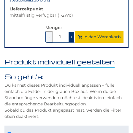
Spedition
Selbstabholung
Lieferzeitpunkt
mittelfristig verfügbar (1-2Wo)
Menge:
in den Warenkorb
1
um
1
um
-
+
1
1
verringern
erhöhen
Produkt individuell gestalten
So geht's:
Du kannst dieses Produkt individuell anpassen – fülle
einfach die Felder in der grauen Box aus. Wenn du die
Standardlänge verwenden möchtest, deaktiviere einfach
die entsprechende Bearbeitungsoption.
Sobald du das Produkt angepasst hast, werden die Filter
oben deaktiviert.