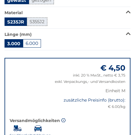
gewalzt
der
Filter
Material
auf
die
S235JR
S355J2
beste
Alternative
Länge (mm)
in
3.000
6.000
der
gewünschten
Springe
Variante.
zu
€ 4,50
"Anpassungen
zurücksetzen"
inkl. 20 % MwSt., netto € 3,75
exkl. Verpackungs,- und Versandkosten
Einheit M
zusätzliche Preisinfo (brutto):
€ 6.00/kg
Versandmöglichkeiten