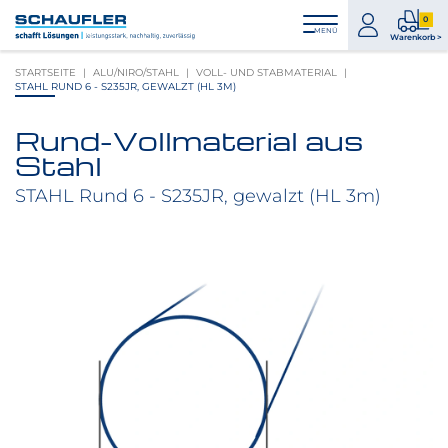
Zum
Zur
Zur
Seitenbereiche:
0
Inhalt
Hauptnavigation
Footernavigation
zum
0
MENÜ
Logo
Warenkorb >
Konto
Prod
Schaufler
STARTSEITE
ALU/NIRO/STAHL
VOLL- UND STABMATERIAL
im
verlinkt
STAHL RUND 6 - S235JR, GEWALZT (HL 3M)
War
zur
Startseite
Rund-Vollmaterial aus
Produktbilder
Stahl
überspringen
STAHL Rund 6 - S235JR, gewalzt (HL 3m)