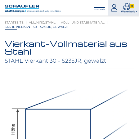
Zum
Zur
Zur
Seitenbereiche:
0
Inhalt
Hauptnavigation
Footernavigation
zum
0
MENÜ
Logo
Warenkorb >
Konto
Prod
Schaufler
STARTSEITE
ALU/NIRO/STAHL
VOLL- UND STABMATERIAL
im
verlinkt
STAHL VIERKANT 30 - S235JR, GEWALZT
War
zur
Startseite
Vierkant-Vollmaterial aus
Produktbilder
Stahl
überspringen
STAHL Vierkant 30 - S235JR, gewalzt