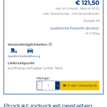
€ 121,50
"Anpassungen
Klick
zurücksetzen"
wechselt
inkl. 20 % MwSt., netto € 101,25
der
exkl. Verpackungs,- und Versandkosten
Filter
Einheit M
auf
die
zusätzliche Preisinfo (brutto):
beste
€ 2.70/kg
Alternative
in
Versandmöglichkeiten
der
gewünschten
Spedition
Selbstabholung
Variante.
Lieferzeitpunkt
kurzfristig verfügbar (unter 1Wo)
Menge:
in den Warenkorb
1
um
1
um
-
+
1
1
verringern
erhöhen
Produkt individuell gestalten