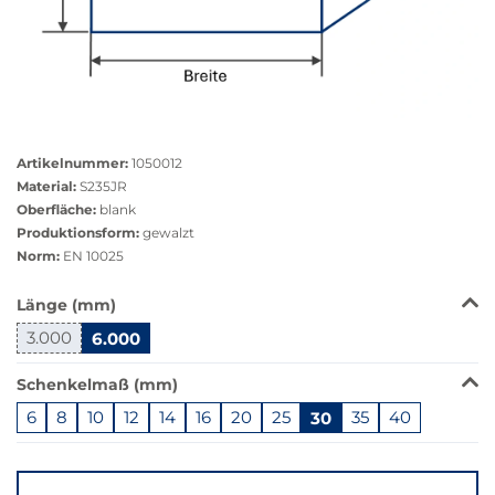
Größere
Bildversion
Artikelnummer:
1050012
anzeigen
Material:
S235JR
Oberfläche:
blank
Produktionsform:
gewalzt
Norm:
EN 10025
Das
Länge (mm)
Produkt
3.000
6.000
ist
in
Schenkelmaß (mm)
dieser
Variante
6
8
10
12
14
16
20
25
30
35
40
nicht
Springe
verfügbar.
zu
Bei