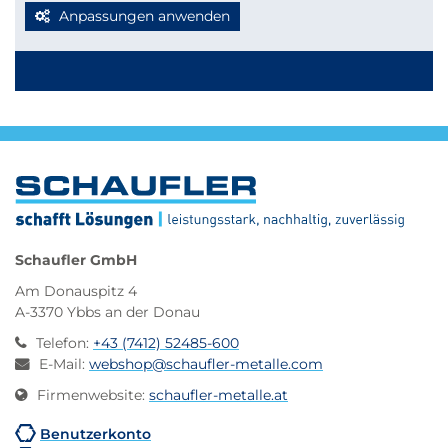
deine Bestellung bequem per Paketdienst geliefert
Anpassungen anwenden
werden kann, beachte bitte folgende Richtlinien für
Kleinmengen-Zuschnitte
Stabmaterial: maximal 2.000 mm Länge
Blechzuschnitte: Gurtmaß maximal 2.850 mm
Berechnung: 2 × Breite + 1 × längste Seite (max. 2.000
mm)
Werden diese Maße überschritten, erfolgt der Versand
automatisch per Spedition, wodurch höhere
Versandkosten entstehen.
Schaufler GmbH
Am Donauspitz 4
A-3370 Ybbs an der Donau
Telefon
:
+43 (7412) 52485-600
E-Mail
:
webshop@schaufler-metalle.com
Firmenwebsite
:
schaufler-metalle.at
Benutzerkonto