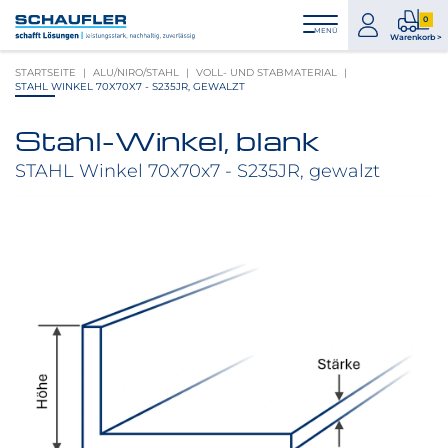
Zum
Zur
Zur
Seitenbereiche:
0
Inhalt
Hauptnavigation
Footernavigation
zum
0
MENÜ
Logo
Warenkorb >
Konto
Prod
Schaufler
STARTSEITE
ALU/NIRO/STAHL
VOLL- UND STABMATERIAL
im
verlinkt
STAHL WINKEL 70X70X7 - S235JR, GEWALZT
War
zur
Startseite
Stahl-Winkel, blank
Produktbilder
überspringen
STAHL Winkel 70x70x7 - S235JR, gewalzt