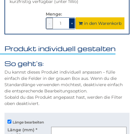
kurzfristig verfügbar (unter 1Wo)
Menge:
in den Warenkorb
1
um
1
um
-
+
1
1
verringern
erhöhen
Produkt individuell gestalten
So geht's:
Du kannst dieses Produkt individuell anpassen – fülle
einfach die Felder in der grauen Box aus. Wenn du die
Standardlänge verwenden möchtest, deaktiviere einfach
die entsprechende Bearbeitungsoption.
Sobald du das Produkt angepasst hast, werden die Filter
oben deaktiviert.
Länge bearbeiten
Länge (mm)
*