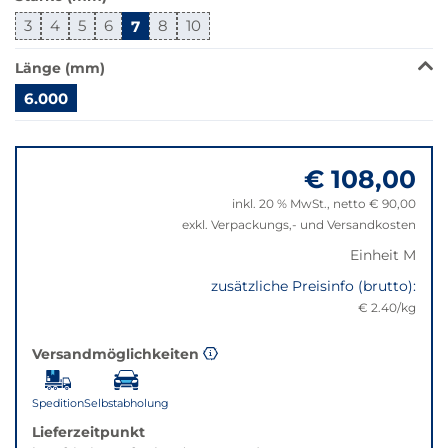
Klick
wechselt
3
4
5
6
7
8
10
der
Filter
Länge (mm)
auf
6.000
die
beste
Springe
Alternative
zu
in
€ 108,00
"Anpassungen
der
zurücksetzen"
inkl. 20 % MwSt., netto € 90,00
gewünschten
exkl. Verpackungs,- und Versandkosten
Variante.
Einheit M
zusätzliche Preisinfo (brutto):
€ 2.40/kg
Versandmöglichkeiten
Spedition
Selbstabholung
Lieferzeitpunkt