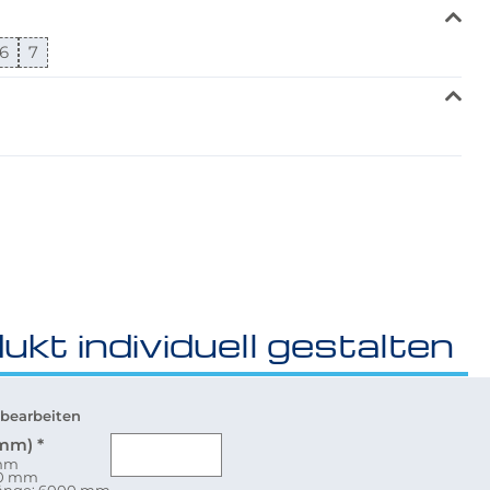
6
7
ukt individuell gestalten
bearbeiten
(mm)
*
 mm
80 mm