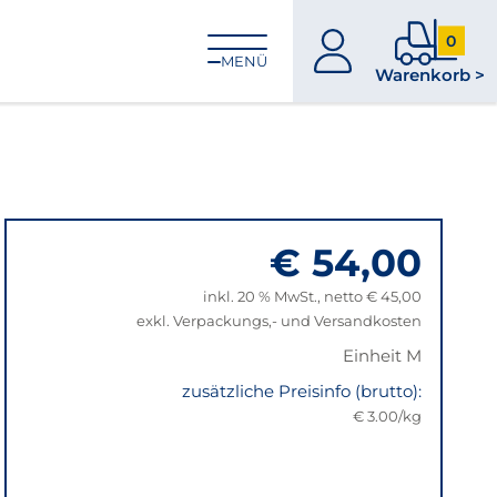
0
zum
0
MENÜ
Warenkorb >
Konto
Produkt
im
Warenk
€ 54,00
inkl. 20 % MwSt., netto € 45,00
exkl. Verpackungs,- und Versandkosten
Einheit M
zusätzliche Preisinfo (brutto):
€ 3.00/kg