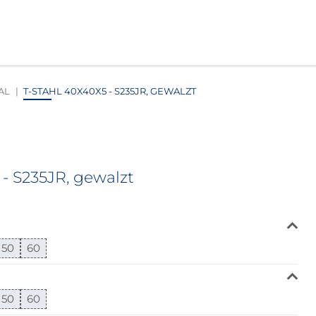
AL
T-STAHL 40X40X5 - S235JR, GEWALZT
- S235JR, gewalzt
50
60
50
60