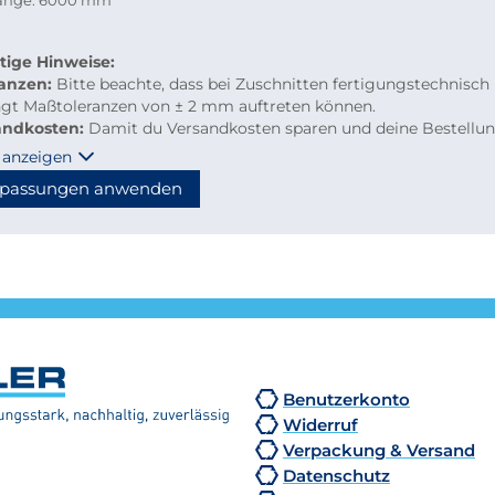
länge: 6000 mm
tige Hinweise:
ranzen:
Bitte beachte, dass bei Zuschnitten fertigungstechnisch
ngt Maßtoleranzen von ± 2 mm auftreten können.
andkosten:
Damit du Versandkosten sparen und deine Bestellu
m per Paketdienst geliefert werden kann, beachte bitte folgen
 anzeigen
linien für Kleinmengen-Zuschnitte
passungen anwenden
material: maximal 2.000 mm Länge
hzuschnitte: Gurtmaß maximal 2.850 mm
hnung: 2 × Breite + 1 × längste Seite (max. 2.000 mm)
n diese Maße überschritten, erfolgt der Versand automatisch p
tion, wodurch höhere Versandkosten entstehen.
Benutzerkonto
Widerruf
Verpackung & Versand
Datenschutz