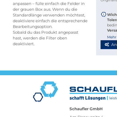
Original
anpassen – fülle einfach die Felder in
der grauen Box aus. Wenn du die
Wich
Standardlänge verwenden möchtest,
Tole
deaktiviere einfach die entsprechende
bedi
Bearbeitungsoption.
Vers
Sobald du das Produkt angepasst
beque
Mehr
hast, werden die Filter oben
Richt
deaktiviert.
An
Stab
Blec
Berec
Werde
Spedi
Schaufler GmbH