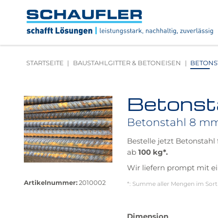
Zum
Zur
Zur
Seitenbereiche:
Inhalt
Hauptnavigation
Footernavigation
Logo
Schaufler
verlinkt
zur
STARTSEITE
BAUSTAHLGITTER & BETONEISEN
BETONST
Startseite
Betonst
Produktbilder
überspringen
Betonstahl 8 m
Bestelle jetzt Betonstahl
100 kg*.
ab
Größere
Wir liefern prompt mit
Bildversion
Artikelnummer:
2010002
*: Summe aller Mengen im Sort
anzeigen
Das
Dimension