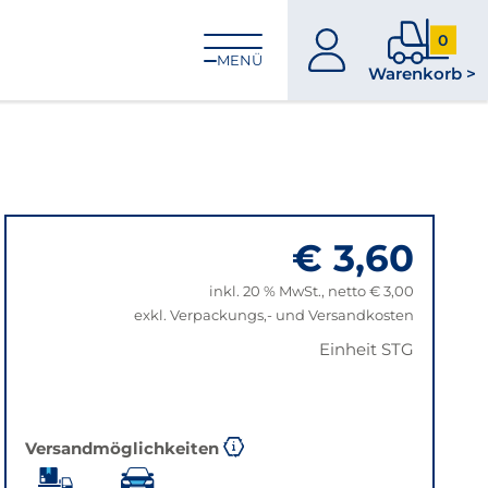
0
zum
0
MENÜ
Warenkorb >
Konto
Produkt
im
Warenk
€ 3,60
inkl. 20 % MwSt., netto € 3,00
exkl. Verpackungs,- und Versandkosten
Einheit STG
Versandmöglichkeiten