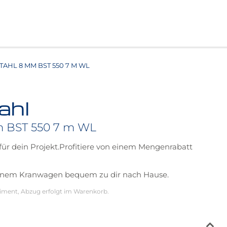
AHL 8 MM BST 550 7 M WL
ahl
m BST 550 7 m WL
 für dein Projekt.Profitiere von einem Mengenrabatt
 einem Kranwagen bequem zu dir nach Hause.
iment, Abzug erfolgt im Warenkorb.