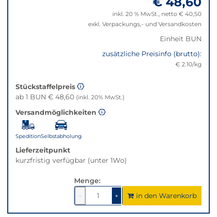
€ 48,60
die
beste
inkl. 20 % MwSt., netto € 40,50
Alternative
exkl. Verpackungs,- und Versandkosten
in
Einheit BUN
der
gewünschten
zusätzliche Preisinfo (brutto):
Variante.
€ 2.10/kg
Stückstaffelpreis
ab 1 BUN € 48,60
(inkl. 20% MwSt.)
Versandmöglichkeiten
Spedition
Selbstabholung
Lieferzeitpunkt
kurzfristig verfügbar (unter 1Wo)
Menge:
in den Warenkorb
1
um
1
um
-
+
1
1
verringern
erhöhen