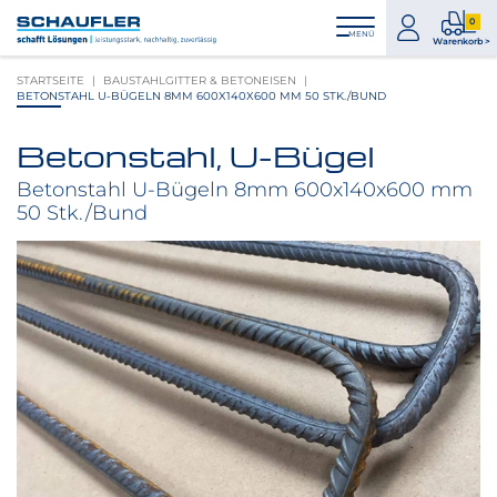
Zum
Zur
Zur
Seitenbereiche:
0
Inhalt
Hauptnavigation
Footernavigation
zum
0
MENÜ
Logo
Warenkorb >
Konto
Prod
Schaufler
STARTSEITE
BAUSTAHLGITTER & BETONEISEN
im
verlinkt
BETONSTAHL U-BÜGELN 8MM 600X140X600 MM 50 STK./BUND
War
zur
Startseite
Betonstahl, U-Bügel
Produktbilder
überspringen
Betonstahl U-Bügeln 8mm 600x140x600 mm
50 Stk./Bund