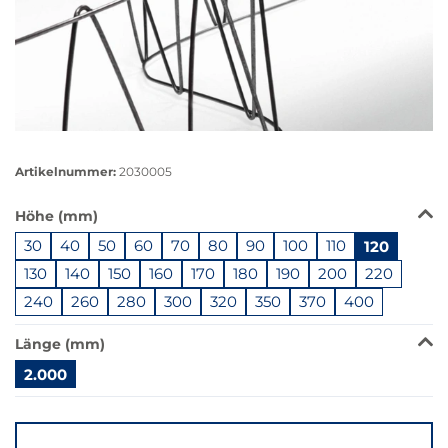
Größere
Bildversion
Artikelnummer:
2030005
anzeigen
Das
Höhe (mm)
Produkt
30
40
50
60
70
80
90
100
110
120
ist
in
130
140
150
160
170
180
190
200
220
dieser
240
260
280
300
320
350
370
400
Variante
nicht
Länge (mm)
verfügbar.
2.000
Bei
Klick
Springe
wechselt
zu
der