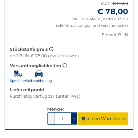
"Anpassungen
Filter
statt
€ 97,50
zurücksetzen"
€ 78,00
auf
die
inkl. 20 % MwSt., netto € 65,00
beste
exkl. Verpackungs,- und Versandkosten
Alternative
Einheit BUN
in
der
gewünschten
Stückstaffelpreis
Variante.
ab 1 BUN € 78,00
(inkl. 20% MwSt.)
Versandmöglichkeiten
Spedition
Selbstabholung
Lieferzeitpunkt
kurzfristig verfügbar (unter 1Wo)
Menge:
in den Warenkorb
1
um
1
um
-
+
1
1
verringern
erhöhen