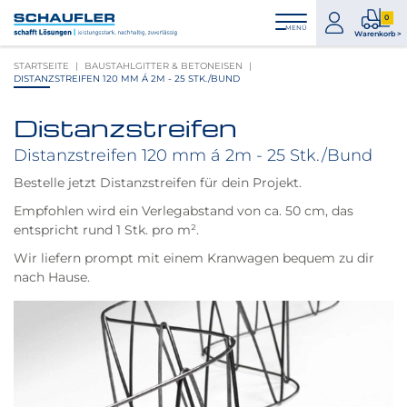
Zum
Zur
Zur
Seitenbereiche:
0
Inhalt
Hauptnavigation
Footernavigation
zum
0
MENÜ
Logo
Warenkorb >
Konto
Prod
Schaufler
STARTSEITE
BAUSTAHLGITTER & BETONEISEN
im
verlinkt
DISTANZSTREIFEN 120 MM Á 2M - 25 STK./BUND
War
zur
Startseite
Distanzstreifen
Produktbilder
überspringen
Distanzstreifen 120 mm á 2m - 25 Stk./Bund
Bestelle jetzt Distanzstreifen für dein Projekt.
Empfohlen wird ein Verlegabstand von ca. 50 cm, das
entspricht rund 1 Stk. pro m².
Wir liefern prompt mit einem Kranwagen bequem zu dir
nach Hause.